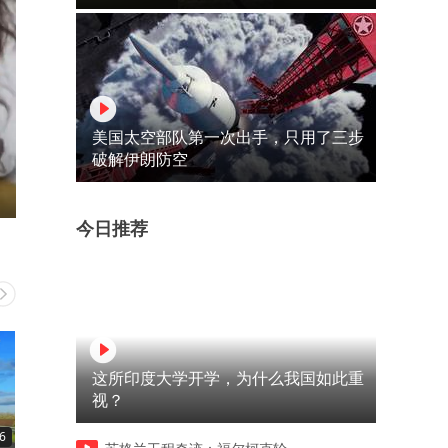
美国太空部队第一次出手，只用了三步
破解伊朗防空
今日推荐
这所印度大学开学，为什么我国如此重
视？
6
20:53
23:42