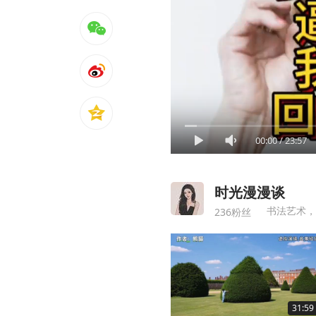
00:00
/
23:57
时光漫漫谈
书法艺术，
236粉丝
31:59