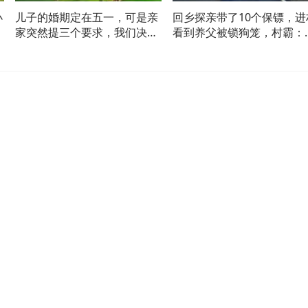
小
儿子的婚期定在五一，可是亲
回乡探亲带了10个保镖，进
送
家突然提三个要求，我们决定
看到养父被锁狗笼，村霸：
取消婚礼
算老几