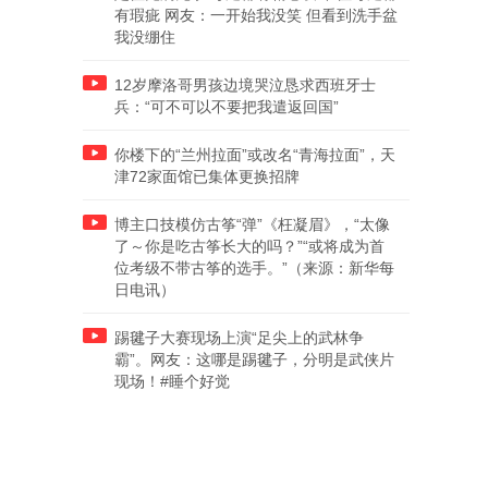
有瑕疵 网友：一开始我没笑 但看到洗手盆
我没绷住
12岁摩洛哥男孩边境哭泣恳求西班牙士
兵：“可不可以不要把我遣返回国”
你楼下的“兰州拉面”或改名“青海拉面”，天
津72家面馆已集体更换招牌
博主口技模仿古筝“弹”《枉凝眉》，“太像
了～你是吃古筝长大的吗？”“或将成为首
位考级不带古筝的选手。”（来源：新华每
日电讯）
踢毽子大赛现场上演“足尖上的武林争
霸”。网友：这哪是踢毽子，分明是武侠片
现场！#睡个好觉