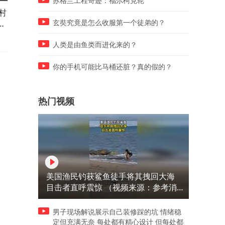
苏格兰工程奇迹：福尔柯克轮
村
89岁退休老教授，给天下所有
婆婆说心情不好，看着我就
你
老年人忠告，看哭了很多人
烦，让搬出去。老公也附和
玄奘究竟是怎么收服第一个徒弟的？
我强势反抗
人类是由鱼类而进化来的？
你的手机可能比马桶还脏？真的假的？
热门视频
美国渔民钓获鲨鱼徒手将其拽回大海
目击者直呼震惊 （视频来源：参考消
息）
男子现场解说展示自己装修踩的坑 情绪稳
定但充满无奈 每处都有精心设计 但每处都