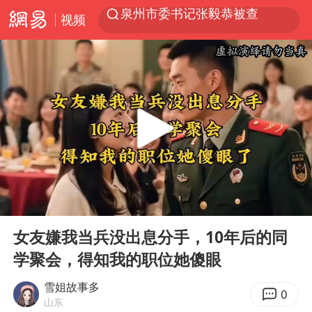
视频
秘鲁和墨西哥宣布恢复外交关系
“电影+”如何激发千亿级消费新活力？
台风白海豚已进入24小时警戒线
老中医：立秋后养心是关键
沙特土耳其巴基斯坦签署共同防务协议
中医教你一招提升气血
四川宜宾市高县4.9级地震致1人死亡
00:00
31:14
胡彦斌韩磊 谁帮谁
Play
Ent
full
女友嫌我当兵没出息分手，10年后的同
台风白海豚或吞并鲸鱼 登陆地点更新
学聚会，得知我的职位她傻眼
全球首个长时储能一体化产业园量产
雪姐故事多
胜宏科技：股票交易异常波动
0
山东