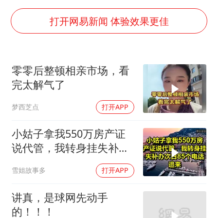
中巨芯：上半年归母净利润1405.77万元
打开网易新闻 体验效果更佳
欧阳娜娜窦靖童好搭
中国女篮70-67险胜尼日利亚女篮
国防部：坚决反制任何闹海挑衅图谋
零零后整顿相亲市场，看
U17国足点球大战淘汰河床晋级决赛
完太解气了
“今天得有40℃了吧 为啥还不预警”
梦西芝点
打开APP
“新疆阿勒泰八月能滑雪”不实
小姑子拿我550万房产证
夯实基础开新局
说代管，我转身挂失补办
次日85个电话追来！
雪姐故事多
打开APP
讲真，是球网先动手
的！！！