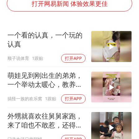
多专业取消艺考 文化工作者要有文化
打开网易新闻 体验效果更佳
汕头市政府被约谈
南太行山失联女孩最后信号不在山林
一个看的认真，一个玩的
总书记关心百姓身边这些民生大事
认真
顺子说体育
1跟贴
打开APP
萌娃见到刚出生的弟弟，
一个举动太暖心，教养是
刻在基因里的！
搞怪一族的欢乐窝
1跟贴
打开APP
外甥就喜欢往舅舅家跑，
来了咱也不敢惹，还得好
吃好喝招待着