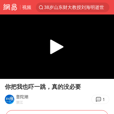
视频
38岁山东财大教授刘海明逝世
李亚鹏向地铁吐血女孩捐99999元
台风白海豚或在华东沿海登陆
香港殿堂级填词人黎彼得因病离世 终年76岁
FIFA官方支持因凡蒂诺
41岁女子为鼓励女儿考上985研究生
弹药库存告急 美军补货难
00:00
00:07
如何把百年大党建设得更加坚强有力
Play
Ent
full
沙特否认与胡塞武装举行会谈
你把我也吓一跳，真的没必要
乘客脱鞋散发异味 司机提醒反被怼
普陀潮
1
浙江
日本籍女网红在韩直播时自杀身亡