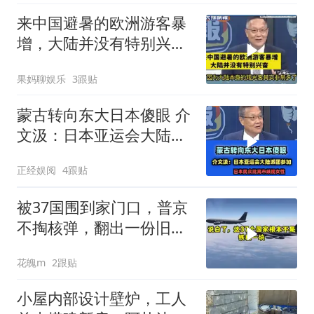
来中国避暑的欧洲游客暴
增，大陆并没有特别兴
奋！介文汲
果妈聊娱乐
3跟贴
蒙古转向东大日本傻眼 介
文汲：日本亚运会大陆派
团参加！
正经娱阅
4跟贴
被37国围到家门口，普京
不掏核弹，翻出一份旧合
同
花魄m
2跟贴
小屋内部设计壁炉，工人