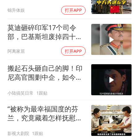
前，中方先送6字
锦升体娱
打开APP
莫迪砸碎印军17个司令
部，巴基斯坦废掉四十年
旧制，南亚两个死敌同时
阿离家居
打开APP
变天
搬起石头砸自己的脚！印
尼高官围剿中企，如今烂
摊子没人收
小陆搞笑日常
1跟贴
“被称为最幸福国度的芬
兰，究竟藏着怎样抚慰人
心的烟火气
影视大剧院
1跟贴