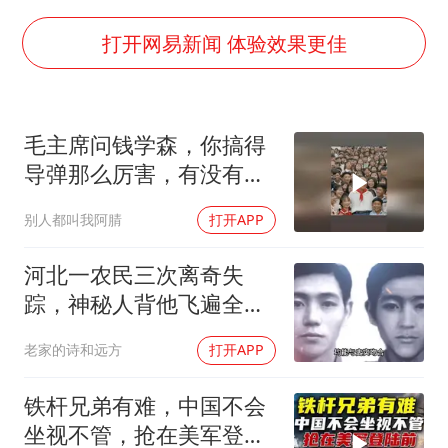
上门女婿出轨女邻居多年被判重婚罪
香港刷新1884年以来最高气温纪录
打开网易新闻 体验效果更佳
新疆一婚礼线上邀请引热议
《龙餐馆》 冲奖
毛主席问钱学森，你搞得
存款市场为何两极分化
导弹那么厉害，有没有办
云南一男子胃中取出180颗铁钉
法对付它？
别人都叫我阿腈
打开APP
以军士兵把枪口对准中国记者
奋力开创中国式现代化建设新局面
河北一农民三次离奇失
踪，神秘人背他飞遍全中
国，幕后真相是什么
老家的诗和远方
打开APP
铁杆兄弟有难，中国不会
坐视不管，抢在美军登陆