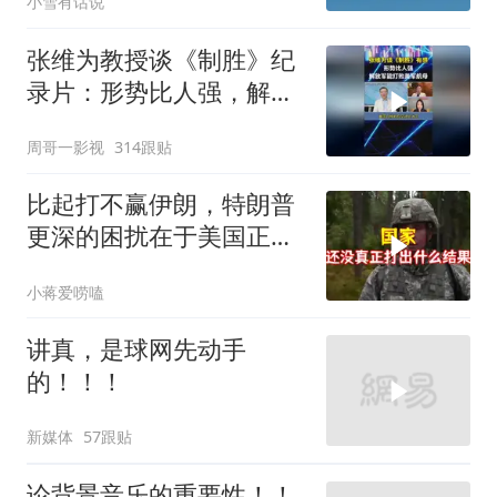
小雪有话说
张维为教授谈《制胜》纪
录片：形势比人强，解放
军能打败美军航母！
周哥一影视
314跟贴
比起打不赢伊朗，特朗普
更深的困扰在于美国正重
蹈前苏联模式
小蒋爱唠嗑
讲真，是球网先动手
的！！！
新媒体
57跟贴
论背景音乐的重要性！！