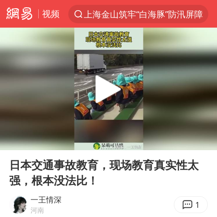
视频
上海金山筑牢“白海豚”防汛屏障
上半年我国经营主体结构持续优化
白海豚对华东华北影响会大于巴威
于东来回应胖东来近25年老店年底关闭
《披荆斩棘2026》阵容官宣
全球最大级别运输船通过长江大桥
独闯南太行的失联女生最后轨迹已确认
00:00
00:11
上海全力守护市民“菜篮子”
Play
Ent
full
国足U17与阿森纳决赛取消 并列冠军
日本交通事故教育，现场教育真实性太
强，根本没法比！
白海豚北上或致京津冀暴雨
构建更高水平的全民健身公共服务体系
一王情深
1
河南