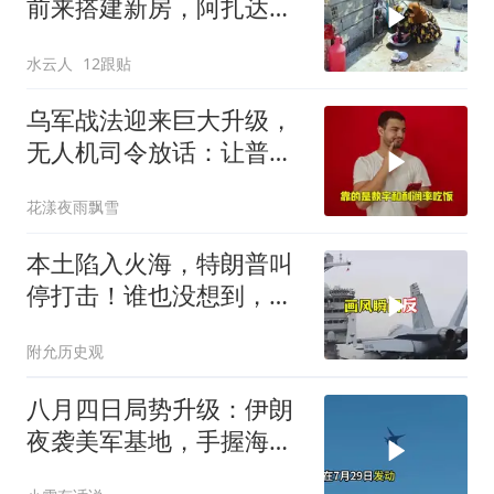
前来搭建新房，阿扎达思
念卡迪尔
水云人
12跟贴
乌军战法迎来巨大升级，
无人机司令放话：让普京
看看，谁才是赢家
花漾夜雨飘雪
本土陷入火海，特朗普叫
停打击！谁也没想到，中
方已完成南海布局
附允历史观
八月四日局势升级：伊朗
夜袭美军基地，手握海峡
筹码提出3000亿诉求