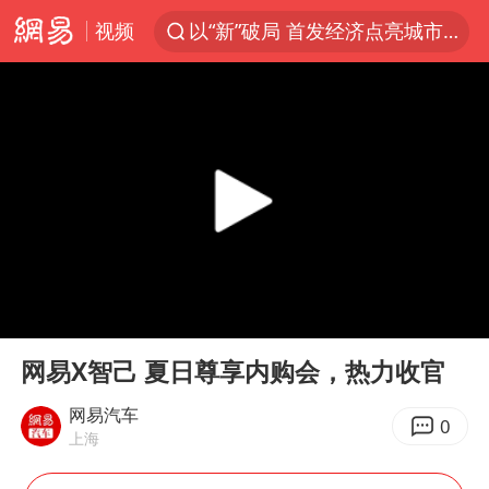
视频
以“新”破局 首发经济点亮城市消费活力
中方回应是否开采太平洋海底稀土资源
台风白海豚进入48小时警戒线
佛得角门将亮相智利俱乐部主场
看守所辅警收受10万获刑1年
宇树科技发行价格150.80元/股
CIA被曝已秘密设立古巴工作组
00:00
00:35
泰国一女公务员妆容引争议 本人回应
Play
Ent
full
U17国足1分钟轰2球
网易X智己 夏日尊享内购会，热力收官
宇树科技王兴兴身家有望超200亿元
网易汽车
0
上海
陈熠叫医疗暂停被驳回 带伤遭逆转