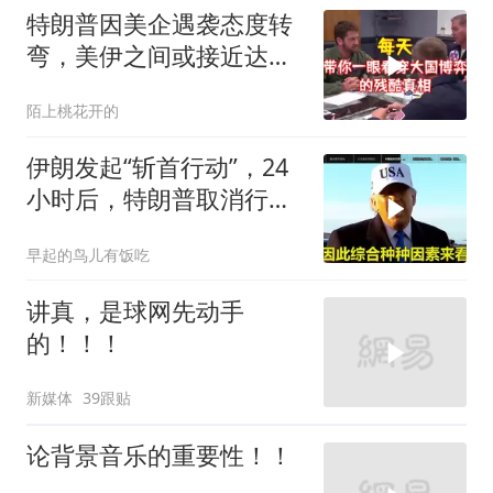
特朗普因美企遇袭态度转
弯，美伊之间或接近达成
新协议
陌上桃花开的
伊朗发起“斩首行动”，24
小时后，特朗普取消行
动？美开始撤侨
早起的鸟儿有饭吃
讲真，是球网先动手
的！！！
新媒体
39跟贴
论背景音乐的重要性！！