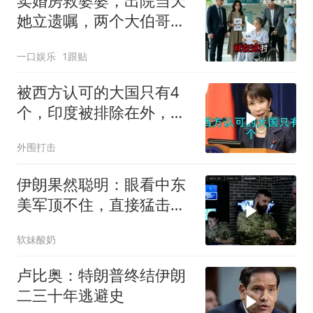
卖婚房救婆婆，出院当天
她立遗嘱，两个大伯哥傻
眼
一口娱乐
1跟贴
被西方认可的大国只有4
个，印度被排除在外，为
何只能算准大国？
外围打击
伊朗果然聪明：眼看中东
美军顶不住，直接猛击要
害，特朗普怂了
软妹酸奶
卢比奥：特朗普终结伊朗
二三十年逃避史