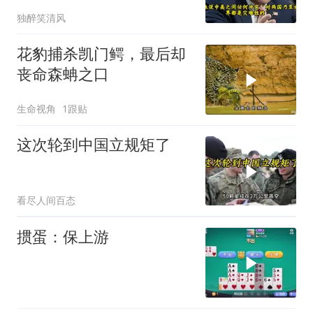
独醉笑清风
花豹捕杀凯门鳄，最后却
丧命森蚺之口
生命视角
1跟贴
这次轮到中国立规矩了
看尽人间百态
掼蛋：保上游