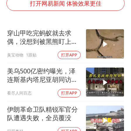
外交部发言人就广岛核爆81周年等答记者问
打开网易新闻 体验效果更佳
贵州轮胎子公司获美国退税8136万
吉林一“温度计大楼”读数爆表
穿山甲吃完蚂蚁就去求
27岁女子成组织卖淫集团主犯被通缉
偶，没想到被黑熊盯上
感觉全东北都在等7号
了！
臭宝动物
1跟贴
打开APP
80后女柜员逆袭成4200亿银行副行长
奋进开新局 实干挑大梁
美乌500亿密约曝光，泽
连斯基内塔尼亚胡同访白
宫促两战联动
看尽人间百态
打开APP
伊朗革命卫队精锐军官分
队遭遇失败，全员覆没