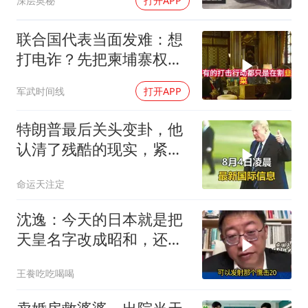
深层奥秘
打开APP
联合国代表当面发难：想
打电诈？先把柬埔寨权贵
的底裤扒了！
军武时间线
打开APP
特朗普最后关头变卦，他
认清了残酷的现实，紧急
下令美军停止行动
命运天注定
沈逸：今天的日本就是把
天皇名字改成昭和，还是
吃不起饭团子！
王飬吃吃喝喝