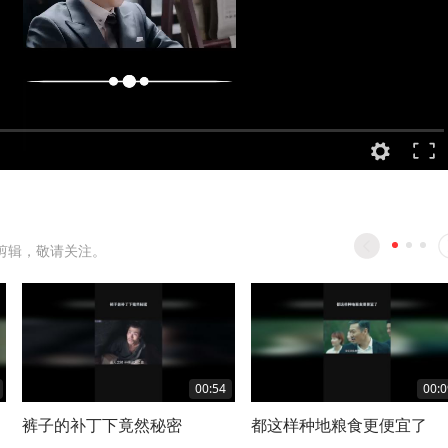
剪辑，敬请关注。
00:54
00:0
裤子的补丁下竟然秘密
都这样种地粮食更便宜了