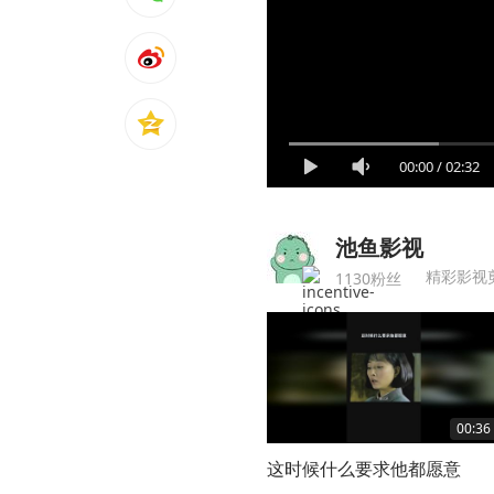
00:00
/
02:32
池鱼影视
精彩影视
1130粉丝
00:36
这时候什么要求他都愿意