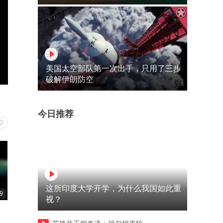
美国太空部队第一次出手，只用了三步
破解伊朗防空
今日推荐
这所印度大学开学，为什么我国如此重
9
00:29
00:35
视？
这眼神恨不得给你吃了
身上的肥肉扛过了致命一击