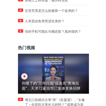
苏格兰工程奇迹：福尔柯克轮
玄奘究竟是怎么收服第一个徒弟的？
人类是由鱼类而进化来的？
你的手机可能比马桶还脏？真的假的？
热门视频
你楼下的“兰州拉面”或改名“青海拉
面”，天津72家面馆已集体更换招牌
博主口技模仿古筝“弹”《枉凝眉》，“太像
了～你是吃古筝长大的吗？”“或将成为首