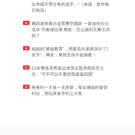
位考级不带古筝的选手。”（来源：新华每
日电讯）
舞蹈老师展示连贯腾空跳跃 一套动作行云
流水 节奏感拉满 网友：怎么做到又舞又武
的？
姐姐的“硬核教育”，用黄瓜向弟弟演示“门
夹手”，网友：果然言传不如身教！
12岁摩洛哥男孩边境哭泣恳求西班牙士
兵：“可不可以不要把我遣返回国”
爸爸钓一天鱼一无所获，母女俩临时接管
钓位，用玩具鱼竿钓上大鱼