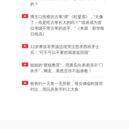
的？
博主口技模仿古筝“弹”《枉凝眉》，“太像
了～你是吃古筝长大的吗？”“或将成为首
位考级不带古筝的选手。”（来源：新华每
日电讯）
12岁摩洛哥男孩边境哭泣恳求西班牙士
兵：“可不可以不要把我遣返回国”
姐姐的“硬核教育”，用黄瓜向弟弟演示“门
夹手”，网友：果然言传不如身教！
爸爸钓一天鱼一无所获，母女俩临时接管
钓位，用玩具鱼竿钓上大鱼