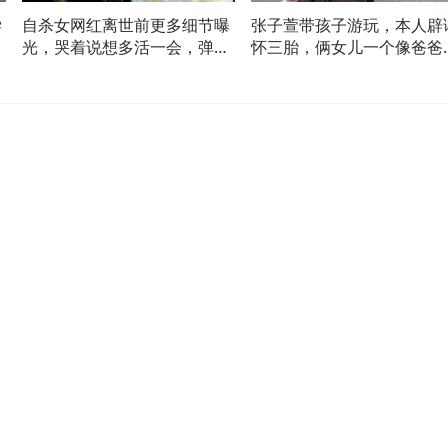
学
自杀女网红离世前更多细节曝
张子萱带孩子游玩，本人辟
考
光，哭着说想多活一会，弹幕
怀三胎，俩女儿一个像爸爸
全是辱骂
个像妈妈