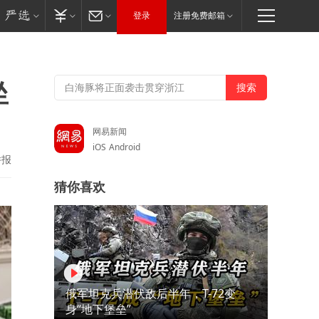
登录
注册免费邮箱
坐
网易新闻
iOS
Android
举报
猜你喜欢
俄军坦克兵潜伏敌后半年，T-72变
身“地下堡垒”