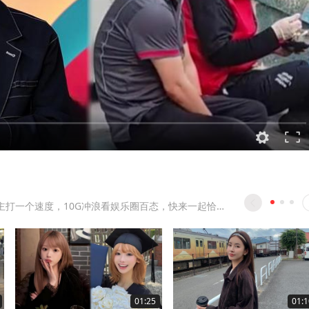
抓马星娱主打一个速度，10G冲浪看娱乐圈百态，快来一起恰瓜吧
01:25
01:1