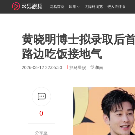
网易首页
应用
无障碍浏览
进入关怀版
黄晓明博士拟录取后
路边吃饭接地气
2026-06-12 22:05:50
抓马星娱
湖南
0
分享至