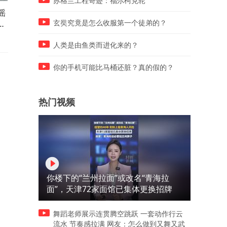
苏格兰工程奇迹：福尔柯克轮
谣
冯提莫自曝减肥后遗症，将柚
萧敬腾日料店遭恶意涨租，
一
子当主食把胃减坏了，瘦50斤
金每月15万涨到23万，林有
玄奘究竟是怎么收服第一个徒弟的？
肚皮松垮
发声回应
人类是由鱼类而进化来的？
你的手机可能比马桶还脏？真的假的？
热门视频
你楼下的“兰州拉面”或改名“青海拉
面”，天津72家面馆已集体更换招牌
舞蹈老师展示连贯腾空跳跃 一套动作行云
流水 节奏感拉满 网友：怎么做到又舞又武