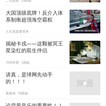
二毛追剧
29跟贴
大国顶级底牌！反介入体
系制衡超强海空霸权
人生就是要简单
揭秘卡戎——这颗被冥王
星染红的双生伴侣
冯哥科普
1跟贴
讲真，是球网先动手
的！！！
新媒体
39跟贴
论背景音乐的重要性！！