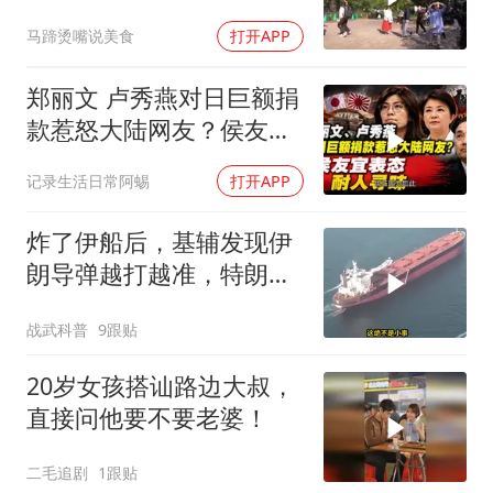
特朗普七寸的生死局，这
马蹄烫嘴说美食
打开APP
招到底有多绝？
郑丽文 卢秀燕对日巨额捐
款惹怒大陆网友？侯友宜
表态耐人寻味
记录生活日常阿蜴
打开APP
炸了伊船后，基辅发现伊
朗导弹越打越准，特朗普
要向普京“问罪”
战武科普
9跟贴
20岁女孩搭讪路边大叔，
直接问他要不要老婆！
二毛追剧
1跟贴