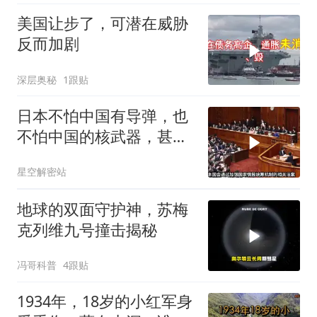
美国让步了，可潜在威胁
反而加剧
深层奥秘
1跟贴
日本不怕中国有导弹，也
不怕中国的核武器，甚至
不怕中国的稀土制裁
星空解密站
地球的双面守护神，苏梅
克列维九号撞击揭秘
冯哥科普
4跟贴
1934年，18岁的小红军身