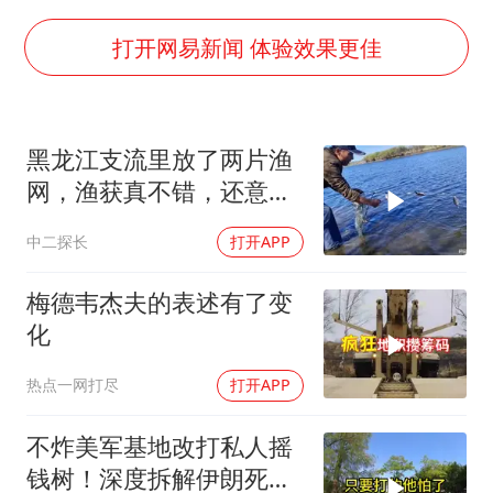
24小时不关空调 电费会更低吗
把党建设得更加坚强有力
打开网易新闻 体验效果更佳
宇树科技王兴兴身家有望超200亿元
村民谈“梅姨”：叫的其实是“媒姨”
黑龙江支流里放了两片渔
中国养老床位“三连降”
网，渔获真不错，还意外
贵州轮胎子公司获美国退税8136万
收获几条狗鱼棒子
中二探长
打开APP
郑国霖回应去景区上班被保安拦下
奋进开新局 实干挑大梁
梅德韦杰夫的表述有了变
化
热点一网打尽
打开APP
不炸美军基地改打私人摇
钱树！深度拆解伊朗死掐