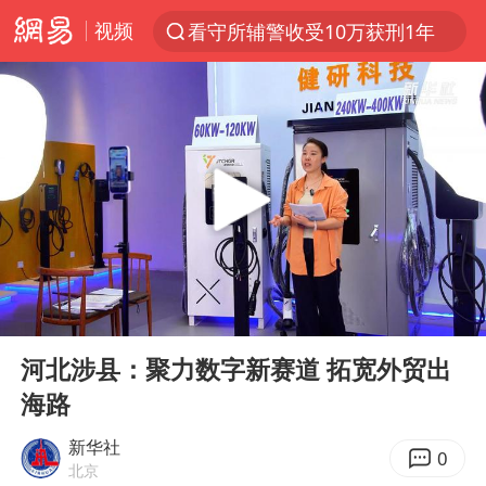
视频
看守所辅警收受10万获刑1年
以“新”破局 首发经济点亮城市消费活力
台风白海豚进入48小时警戒线
中方回应是否在太平洋海底开采稀土
台风白海豚影响中国已成定局
佛得角门将亮相智利俱乐部主场
U17国足1分钟轰2球
00:00
01:23
宇树科技发行价格150.80元/股
Play
Ent
full
五粮液渠道价一箱上涨近百元
河北涉县：聚力数字新赛道 拓宽外贸出
海路
法国下周开始禁止未经同意的电话营销
“深圳地面沉降致车辆损坏”不实
新华社
0
北京