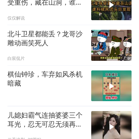
受重伤，藏在山洞，谁料
被民团头目发现
仅仅解说
北斗卫星都能丢？龙哥沙
雕动画笑死人
白宸侃片
棋仙钟珍，车弃如风杀机
暗藏
儿媳妇霸气连抽婆婆三个
耳光，忍无可忍无须再
忍，太解气了！