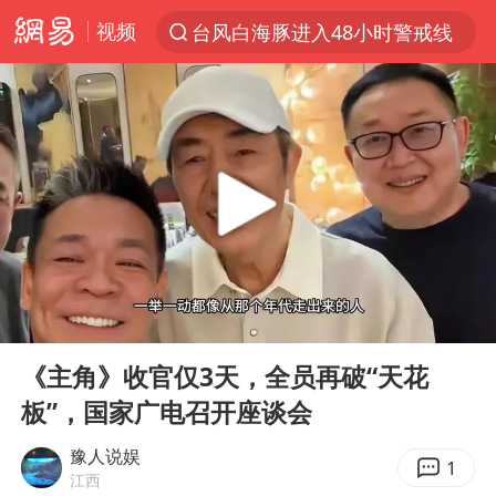
视频
台风白海豚进入48小时警戒线
以“新”破局 首发经济点亮城市消费活力
佛得角门将亮相智利俱乐部主场
中方回应是否在太平洋海底开采稀土
看守所辅警收受10万获刑1年
宇树科技发行价格150.80元/股
CIA被曝已秘密设立古巴工作组
00:00
04:36
泰国一女公务员妆容引争议 本人回应
Play
Ent
full
U17国足1分钟轰2球
《主角》收官仅3天，全员再破“天花
板”，国家广电召开座谈会
宇树科技王兴兴身家有望超200亿元
中国养老床位“三连降”
豫人说娱
1
江西