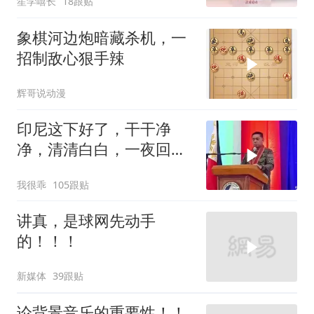
笙学嘻长
18跟贴
象棋河边炮暗藏杀机，一
招制敌心狠手辣
辉哥说动漫
印尼这下好了，干干净
净，清清白白，一夜回到
了从前（3） (2)
我很乖
105跟贴
讲真，是球网先动手
的！！！
新媒体
39跟贴
论背景音乐的重要性！！