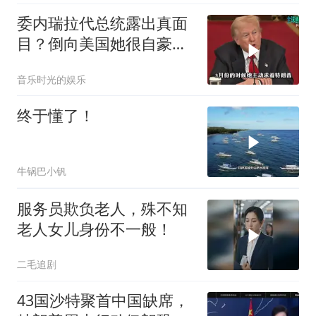
委内瑞拉代总统露出真面
目？倒向美国她很自豪
【独家】7月30号，委代
音乐时光的娱乐
总统罗德里格斯竟突然开
炮怒点马杜罗，扬言马杜
终于懂了！
罗的外交政策简直
牛锅巴小钒
服务员欺负老人，殊不知
老人女儿身份不一般！
二毛追剧
43国沙特聚首中国缺席，