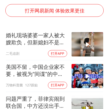
27岁女子成组织卖淫集团主犯被通缉
台风白海豚影响中国已成定局
打开网易新闻 体验效果更佳
外交部发言人就广岛核爆81周年等答记者问
贵州轮胎子公司获美国退税8136万
婚礼现场婆婆一家人被大
法国下周开始禁止未经同意的电话营销
嫂欺负，但新媳妇不是好
吉林一“温度计大楼”读数爆表
惹的！
二毛追剧
打开APP
多地要求领导干部带头休假
奋进开新局 实干挑大梁
美国不留，中国企业家不
要，被视为“间谍”的中国
留学生没有出路
万物科普菌
127跟贴
打开APP
问题严重了，菲律宾闹到
联合国，中方还没出手，