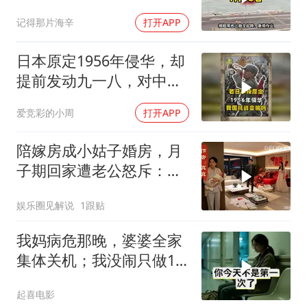
东盟两国先出手了
记得那片海辛
打开APP
日本原定1956年侵华，却
提前发动九一八，对中国
是福是祸？
爱竞彩的小周
打开APP
陪嫁房成小姑子婚房，月
子期回家遭老公怒斥：带
女儿滚蛋！
娱乐圈见解说
1跟贴
我妈病危那晚，婆婆全家
集体关机；我没闹只做1
事，6天后她打来电话：
起喜电影
你是不是疯了？