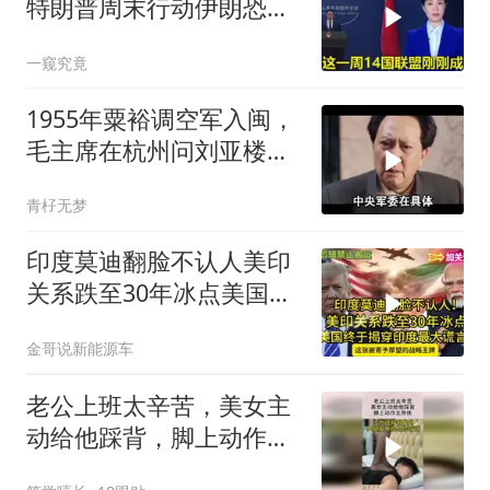
特朗普周末行动伊朗恐遭
殃
一窥究竟
1955年粟裕调空军入闽，
毛主席在杭州问刘亚楼：
谁决定的？
青杍无梦
印度莫迪翻脸不认人美印
关系跌至30年冰点美国终
于揭穿印度zdsr
金哥说新能源车
老公上班太辛苦，美女主
动给他踩背，脚上动作太
熟练！