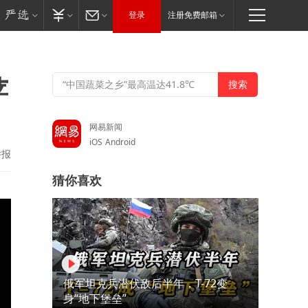
登录
注册免费邮箱
苹
网易新闻
iOS
Android
举报
猜你喜欢
俄军坦克兵潜伏敌后半年，T-72变
身“地下堡垒”