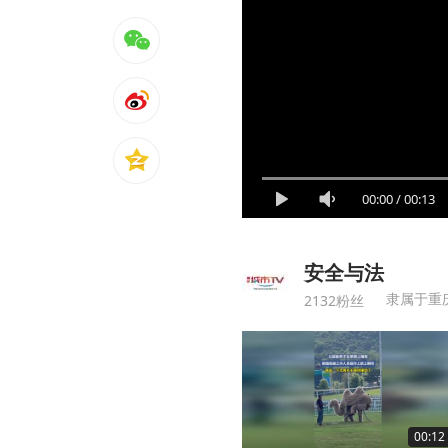
00:00
/
00:13
安全与法
隶属于重
2132粉丝
00:12