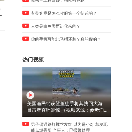
苏格兰工程奇迹：福尔柯克轮
，
男子在门口站着，老婆开车踩
员工在饭店打饭遇到林更新
错刹车直接撞了上去，网友：
开心到一直捂嘴不敢相信，
玄奘究竟是怎么收服第一个徒弟的？
行
还淡定的喝了口水
友：这也太开心了
人类是由鱼类而进化来的？
你的手机可能比马桶还脏？真的假的？
热门视频
美国渔民钓获鲨鱼徒手将其拽回大海
目击者直呼震惊 （视频来源：参考消
息）
男子偶遇路灯螺丝发红 以为是小灯 却发现
能点燃香烟 当事人：已报警处理