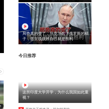
局势真的变了，乌克兰念了俄罗斯的稿
子，普京说战胜自己就是胜利
今日推荐
这所印度大学开学，为什么我国如此重
视？
1
00:11
00:12