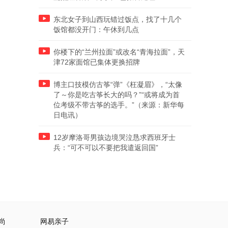
东北女子到山西玩错过饭点，找了十几个
饭馆都没开门：午休到几点
你楼下的“兰州拉面”或改名“青海拉面”，天
津72家面馆已集体更换招牌
博主口技模仿古筝“弹”《枉凝眉》，“太像
了～你是吃古筝长大的吗？”“或将成为首
位考级不带古筝的选手。”（来源：新华每
日电讯）
12岁摩洛哥男孩边境哭泣恳求西班牙士
兵：“可不可以不要把我遣返回国”
尚
网易亲子