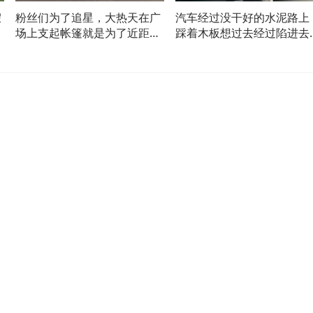
假
粉丝们为了追星，大热天在广
汽车经过没干好的水泥路上
厕
场上支起帐篷就是为了近距离
踩着木板想过去经过陷进去
睡
看明星，网友：追星人的爱给
了，网友：这是汽车不是自
谁都热爱
车