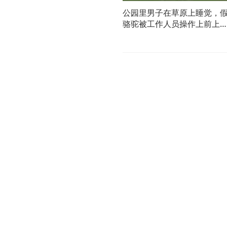
公园里男子在草原上睡觉，
骆驼被工作人员操作上前上
所，网友：下次再也不随地
觉了