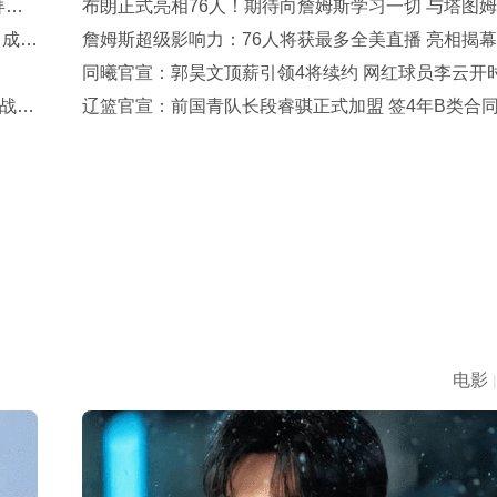
拜仁
布朗正式亮相76人！期待向詹姆斯学习一切 与塔图
 成队
流只有尊重
詹姆斯超级影响力：76人将获最多全美直播 亮相揭
+圣诞大战
同曦官宣：郭昊文顶薪引领4将续约 网红球员李云开
战
一年回归
辽篮官宣：前国青队长段睿骐正式加盟 签4年B类合
7号球衣
电影
|