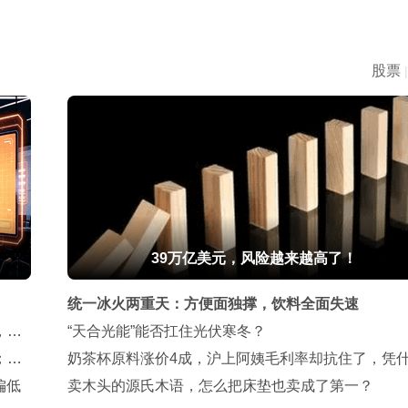
股票
|
39万亿美元，风险越来越高了！
统一冰火两重天：方便面独撑，饮料全面失速
，公
“天合光能”能否扛住光伏寒冬？
；去
奶茶杯原料涨价4成，沪上阿姨毛利率却抗住了，凭
偏低
卖木头的源氏木语，怎么把床垫也卖成了第一？