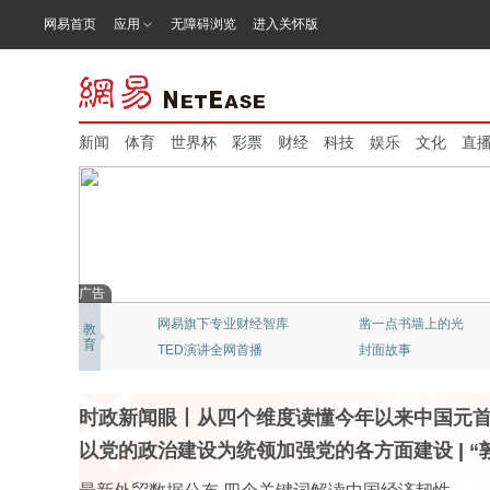
网易首页
应用
无障碍浏览
进入关怀版
新闻
体育
世界杯
彩票
财经
科技
娱乐
文化
直
广告
网易新闻：猫头鹰视频
北京大学：精品公开课
教
育
“清流”穿越迷雾
《态℃》网易科技频道
时政新闻眼丨从四个维度读懂今年以来中国元
以党的政治建设为统领加强党的各方面建设
|
“