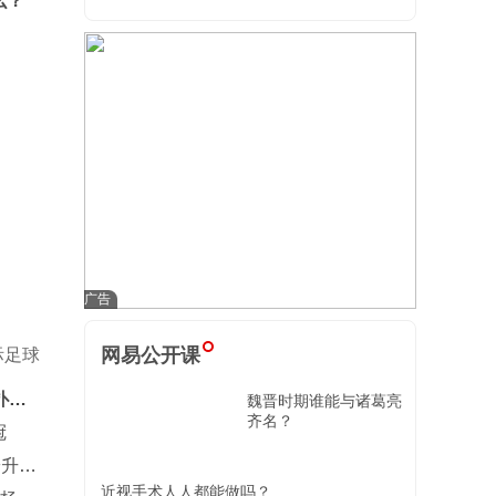
么？
网易公开课
际足球
扑
魏晋时期谁能与诸葛亮
齐名？
冠
安升到
近视手术人人都能做吗？