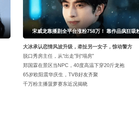
宋威龙靠播剧全平台涨粉758万！ 靠作品疯狂吸
大冰承认恋情风波升级，牵扯另一女子，惊动警方
脱口秀房主任，从“出走”到“塌房”
郑国霖在景区当NPC，40度高温下穿20斤龙袍
65岁欧阳震华庆生，TVB好友齐聚
千万粉主播菠萝赛东近况揭晓