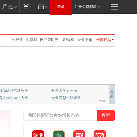
登录
注册免费邮箱
公开课
免费邮
网易亲时光
UU远程
企业邮箱
全部产品
云音乐
网易游戏
网易味央
严选
CC语音
新闻客户端
网易红彩
VIP邮箱
大神社区
网易云游戏
新闻客户端
网易红彩
公开课
卡搭编程
伏羲
公正邮
云课堂
MuMu模拟器Pro
免费邮
VIP邮箱
企业邮箱
邮箱大师
UU加速器
邮箱大师
LOFTER
严选
公正邮
云课堂
CC语音
LOFTER
UU加速器
UU远程
网易亲时光
伏羲
云音乐
大神社区
网易云游戏
千千壁纸
级学府：哈佛大学课程
置业推荐
最
新
彩，只做专业预测
网易非虚构写作平台
梦幻西游
大话2
梦幻西游手游
阴阳师
广告
倩女幽魂手游
大话西游3
新倩女幽魂
大唐无双
率士之滨
哈利波特.魔法觉醒
天下手游
明日之后
逆水寒
永劫无间
一梦江湖
第五人格