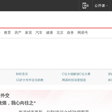
播
教育
房产
家居
汽车
健康
北京
政务
网易号
清华大学：大师云集
不止是看客
顶
专业竞彩一触即发
《我的爸爸是条龙》
红
首外交
敦煌，我心向往之”