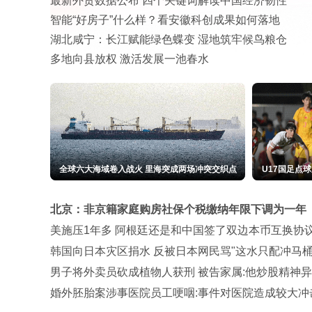
最新外贸数据公布 四个关键词解读中国经济韧性
智能“好房子”什么样？看安徽科创成果如何落地
湖北咸宁：长江赋能绿色蝶变 湿地筑牢候鸟粮仓
多地向县放权 激活发展一池春水
全球六大海域卷入战火 里海突成两场冲突交织点
U17国足点
北京：非京籍家庭购房社保个税缴纳年限下调为一年
美施压1年多 阿根廷还是和中国签了双边本币互换协
韩国向日本灾区捐水 反被日本网民骂"这水只配冲马桶
男子将外卖员砍成植物人获刑 被告家属:他炒股精神
婚外胚胎案涉事医院员工哽咽:事件对医院造成较大冲