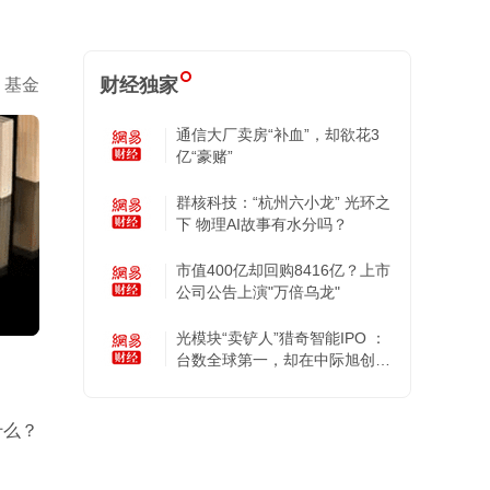
财经独家
基金
通信大厂卖房“补血”，却欲花3
亿“豪赌”
群核科技：“杭州六小龙” 光环之
下 物理AI故事有水分吗？
市值400亿却回购8416亿？上市
公司公告上演"万倍乌龙"
光模块“卖铲人”猎奇智能IPO ：
台数全球第一，却在中际旭创的
账上越陷越深
什么？