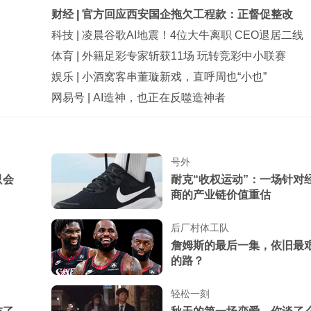
财经
|
官方回应西安国企拖欠工程款：正督促整改
科技
|
凌晨谷歌AI地震！4位大牛离职 CEO退居二线
体育
|
外籍足彩专家斩获11场 玩转竞彩中小联赛
娱乐
|
小酒窝客串董璇新戏，直呼周也“小也”
网易号
|
AI造神，也正在反噬造神者
号外
只会
耐克“收权运动”：一场针对
商的产业链价值重估
后厂村体工队
詹姆斯的最后一集，依旧最
的路？
轻松一刻