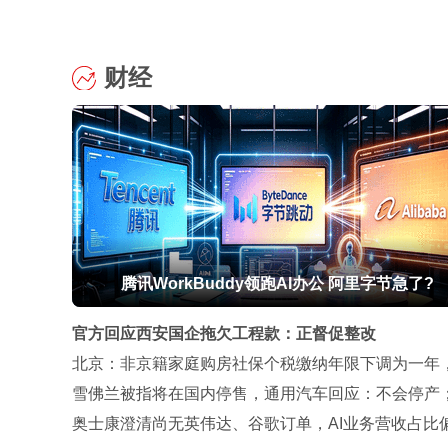
财经
腾讯WorkBuddy领跑AI办公 阿里字节急了?
官方回应西安国企拖欠工程款：正督促整改
北京：非京籍家庭购房社保个税缴纳年限下调为一年
积金贷款额度最高340万元
雪佛兰被指将在国内停售，通用汽车回应：不会停产
年雪佛兰中国销量不足9000辆
奥士康澄清尚无英伟达、谷歌订单，AI业务营收占比