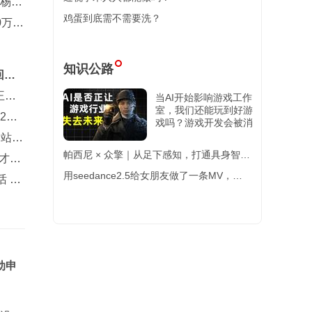
，杨舒
鸡蛋到底需不需要洗？
0万欧
知识公路
回一
王楚
当AI开始影响游戏工作
室，我们还能玩到好游
2主
戏吗？游戏开发会被消
多站第
帕西尼 × 众擎｜从足下感知，打通具身智能
才是
全身触觉感知终极闭环
用seedance2.5给女朋友做了一条MV，被
 誓
夸了一整天
动申