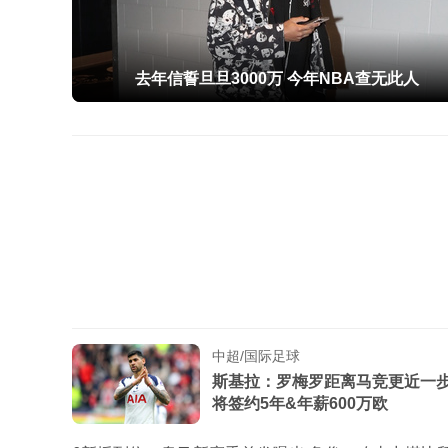
去年信誓旦旦3000万 今年NBA查无此人
中超/国际足球
斯基拉：罗梅罗距离马竞更近一
将签约5年&年薪600万欧