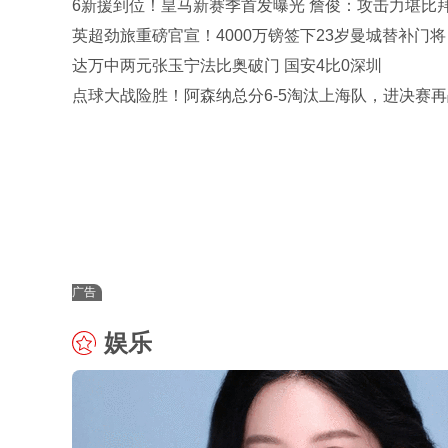
6新援到位！皇马新赛季首发曝光 詹俊：攻击力堪比
巴黎 2软肋
英超劲旅重磅官宣！4000万镑签下23岁曼城替补门将
史标王
达万中两元张玉宁法比奥破门 国安4比0深圳
点球大战险胜！阿森纳总分6-5淘汰上海队，进决赛再
U17国足争冠
广告
娱乐