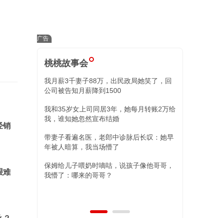
桃桃故事会
我月薪3千妻子88万，出民政局她笑了，回
小舅子昏迷我
公司被告知月薪降到1500
住院我冷回三
我和35岁女上司同居3年，她每月转账2万给
替姐姐照顾外
我，谁知她忽然宣布结婚
现，两女儿的
经销
带妻子看遍名医，老郎中诊脉后长叹：她早
年被人暗算，我当场懵了
保姆给儿子喂奶时嘀咕，说孩子像他哥哥，
艰难
我懵了：哪来的哥哥？