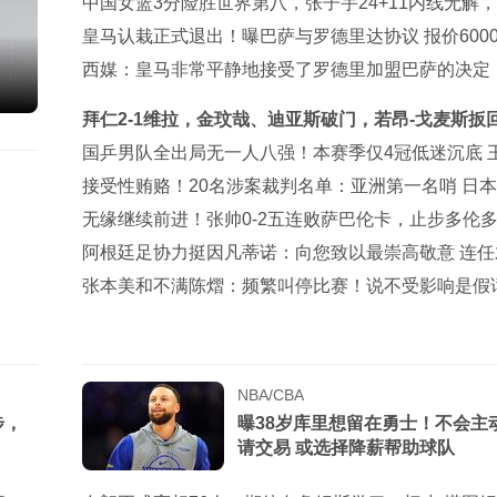
第3
中国女篮3分险胜世界第八，张子宇24+11内线无解
予12+6王思雨7+5
皇马认栽正式退出！曝巴萨与罗德里达协议 报价600
与曼城谈判
西媒：皇马非常平静地接受了罗德里加盟巴萨的决定
拜仁2-1维拉，金玟哉、迪亚斯破门，若昂-戈麦斯扳
城
国乒男队全出局无一人八强！本赛季仅4冠低迷沉底 
钦仍独扛大旗
接受性贿赂！20名涉案裁判名单：亚洲第一名哨 日本
裁+香港1人
无缘继续前进！张帅0-2五连败萨巴伦卡，止步多伦
3轮
阿根廷足协力挺因凡蒂诺：向您致以最崇高敬意 连任
正确道路
张本美和不满陈熠：频繁叫停比赛！说不受影响是假话
要夺冠
NBA/CBA
步，
曝38岁库里想留在勇士！不会主
请交易 或选择降薪帮助球队