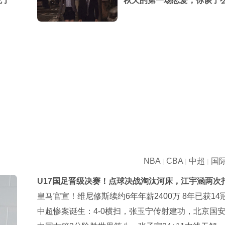
吃了
秋天的第一场恋爱，你谈了
NBA
CBA
中超
国
|
|
|
U17国足晋级决赛！点球决战淘汰河床，江宇涵两次
点，再战阿森纳
皇马官宣！维尼修斯续约6年年薪2400万 8年已获14
中超惨案诞生：4-0横扫，张玉宁传射建功，北京国