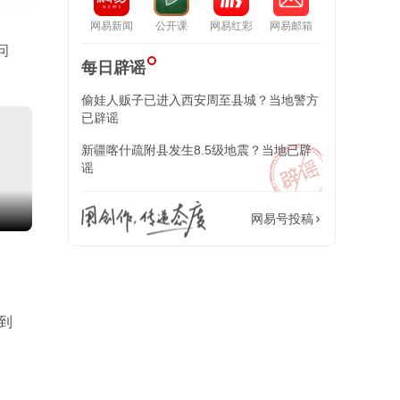
网易新闻
公开课
网易红彩
网易邮箱
问
每日辟谣
偷娃人贩子已进入西安周至县城？当地警方
已辟谣
新疆喀什疏附县发生8.5级地震？当地已辟
谣
包上恩穿青花吊带长裙搭蓝色开衫 清新灵动
越7全球首秀
网易号投稿
了
到