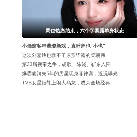
周也热恋结束，六个字暴露单身状态
小酒窝客串董璇新戏，直呼周也“小也”
这次刘嘉玲也救不了原形毕露的梁朝伟
第33届视帝之争，胡歌、陈晓、靳东入围
爆霸凌消失5年的男星现身菲律宾，近况曝光
TVB女星婚礼上闹大乌龙，成为全场经典