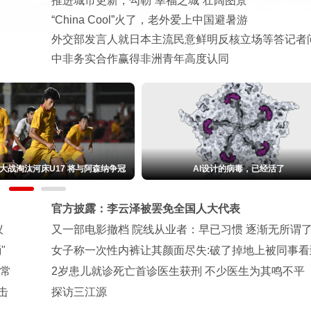
推进城市更新，勾勒“幸福之城”壮阔图景
“China Cool”火了，老外爱上中国避暑游
外交部发言人就日本主流民意鲜明反核立场等答记者
中非务实合作赢得非洲青年高度认同
球大战淘汰河床U17 将与阿森纳争冠
AI设计的病毒，已经活了
官方披露：李云泽被罢免全国人大代表
议
又一部电影撤档 院线从业者：早已习惯 逐渐无所谓
"
女子称一次性内裤让其颜面尽失:破了掉地上被同事看
异常
2岁患儿就诊死亡首诊医生获刑 不少医生为其鸣不平
击
探访三江源