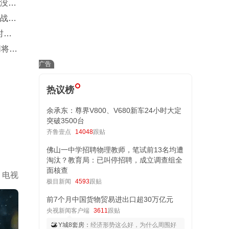
姆没交
幕战
时隔
同将穿
热议榜
余承东：尊界V800、V680新车24小时大定
突破3500台
齐鲁壹点
14048
跟贴
佛山一中学招聘物理教师，笔试前13名均遭
淘汰？教育局：已叫停招聘，成立调查组全
面核查
电视
极目新闻
4593
跟贴
前7个月中国货物贸易进出口超30万亿元
央视新闻客户端
3611
跟贴
Y城8套房：
经济形势这么好，为什么周围好