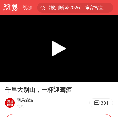
视频
《披荆斩棘2026》阵容官宣
杭州机场已取消航班388架次
浙江省委书记：该停下的坚决停下来
中国籍豪华游艇富商之子在泰国被杀
美将每月供乌爱国者拦截导弹
白海豚北上或致京津冀暴雨
上海中心千吨“镇楼神器”摆动明显
00:00
00:43
10余省份将出现强风雨 局地特大暴雨
Play
Ent
full
世界第1特鲁姆普斯诺克中国赛一轮游
千里大别山，一杯迎驾酒
新疆一婚礼线上邀请引热议
网易旅游
391
北京
《龙餐馆》 冲奖