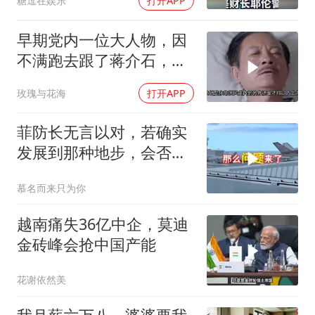
糖逗在娱乐
打开APP
早期党内一位大人物，因
不满跑去跟了蒋介石，不
料晚年竟悲惨死
玫瑰与花海
打开APP
菲防长无言以对，若确实
发展到那种地步，会否上
前线
慕名而来只为你
越南痛失36亿中企，莫迪
金砖峰会抢中国产能
花谢依然美