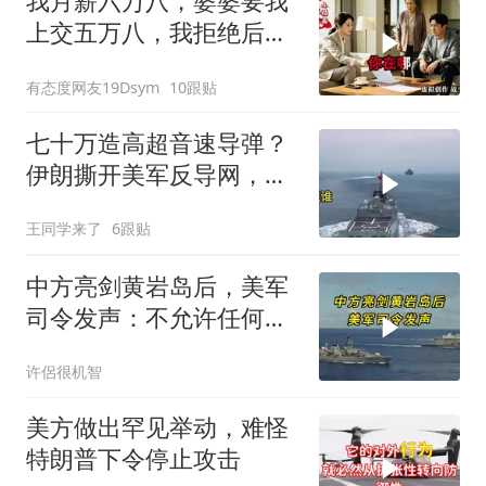
我月薪六万八，婆婆要我
上交五万八，我拒绝后她
换了门锁，12天后我决意
有态度网友19Dsym
10跟贴
离婚
七十万造高超音速导弹？
伊朗撕开美军反导网，炸
出中国工业底牌
王同学来了
6跟贴
中方亮剑黄岩岛后，美军
司令发声：不允许任何国
家主宰印太
许侶很机智
美方做出罕见举动，难怪
特朗普下令停止攻击