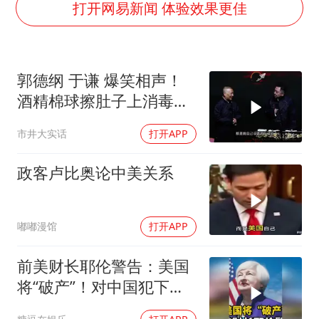
国足U17与阿森纳决赛取消 并列冠军
打开网易新闻 体验效果更佳
上门女婿出轨女邻居多年被判重婚罪
构建更高水平的全民健身公共服务体系
郭德纲 于谦 爆笑相声！
韩军前线部队连曝丑闻
酒精棉球擦肚子上消毒，
云南一男子胃中取出180颗铁钉
拿云南白药擦刀，是不是
市井大实话
打开APP
奋力开创中国式现代化建设新局面
擦反了？
政客卢比奥论中美关系
嘟嘟漫馆
打开APP
前美财长耶伦警告：美国
将“破产”！对中国犯下两
大错误自食恶果