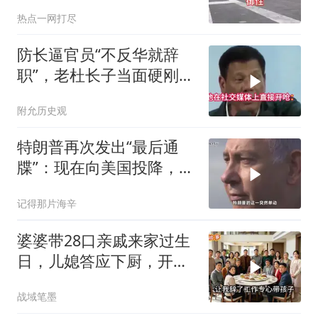
热点一网打尽
防长逼官员“不反华就辞
职”，老杜长子当面硬刚：
你凭什么？
附允历史观
特朗普再次发出“最后通
牒”：现在向美国投降，是
伊朗最后的机会
记得那片海辛
婆婆带28口亲戚来家过生
日，儿媳答应下厨，开饭
时全愣住了
战域笔墨