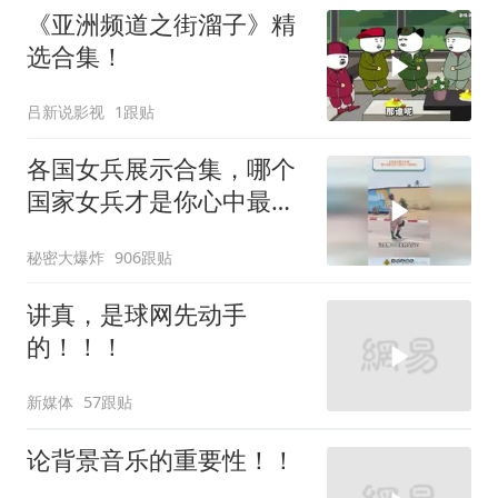
《亚洲频道之街溜子》精
选合集！
吕新说影视
1跟贴
各国女兵展示合集，哪个
国家女兵才是你心中最飒
的？
秘密大爆炸
906跟贴
讲真，是球网先动手
的！！！
新媒体
57跟贴
论背景音乐的重要性！！