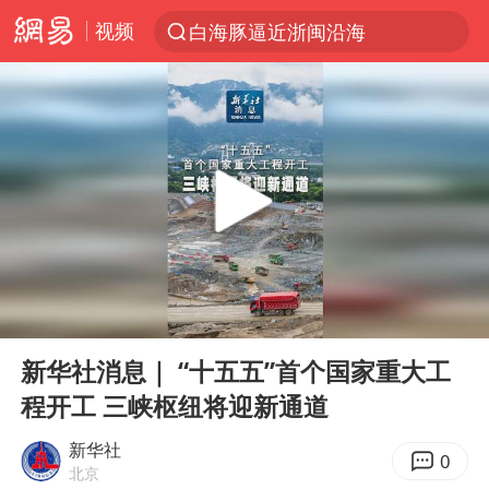
视频
白海豚逼近浙闽沿海
跨界融合拉长夏日经济消费链条
上海轨交全网络地面高架区段限速运行
拜登前列腺癌恶化
四川宜宾5.5级地震后余震为何不断
“伊斯兰版北约”出现
2026年7月份居民消费价格同比上涨0.5%
00:00
01:10
台铃电动车仅骑一年就断电趴窝
Play
Ent
full
浙江海域将现5到8米巨浪到狂浪
新华社消息｜ “十五五”首个国家重大工
程开工 三峡枢纽将迎新通道
上海中心城区暴雨预警由橙变红
以军士兵把枪口对准中国记者
新华社
0
北京