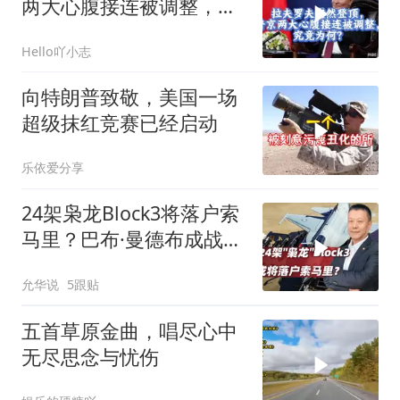
两大心腹接连被调整，究
竟为何？
Hello吖小志
向特朗普致敬，美国一场
超级抹红竞赛已经启动
乐依爱分享
24架枭龙Block3将落户索
马里？巴布·曼德布成战略
支点
允华说
5跟贴
五首草原金曲，唱尽心中
无尽思念与忧伤