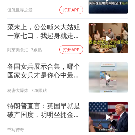
这盘棋下得真精
侃侃世界之最
打开APP
菜未上，公公喊来大姑姐
一家七口，我起身就走，
他怒喊：一万三谁付？
阿莱美食汇
3跟贴
打开APP
各国女兵展示合集，哪个
国家女兵才是你心中最飒
的？
秘密大爆炸
728跟贴
特朗普直言：英国早就是
破产国度，明明坐拥金
山，却偏偏无动于衷
书写传奇