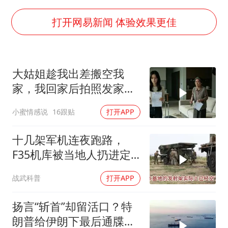
白海豚在海上打了个结
方桃子代言广告视频已下架
打开网易新闻 体验效果更佳
外国游客的“中国游三件套”火了
上海大部迎大暴雨
大姑姐趁我出差搬空我
一周大涨超7% 金价为何突然上涨
家，我回家后拍照发家族
WTT横滨冠军赛女单四强国乒占三席
群里，她看到后崩溃了
小蜜情感说
16跟贴
打开APP
谢霆锋演唱会隔空祝王菲生日快乐
构建更高水平的全民健身公共服务体系
十几架军机连夜跑路，
F35机库被当地人扔进定
位器，美军在中东的老底
战武科普
打开APP
让人掀了个干净
扬言“斩首”却留活口？特
朗普给伊朗下最后通牒，