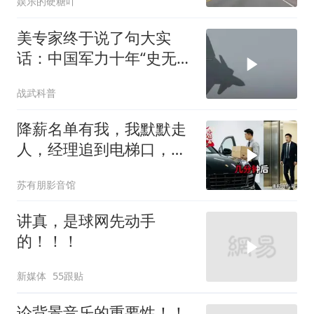
娱乐的硬糖吖
美专家终于说了句大实
话：中国军力十年“史无前
例”狂飙，美国这次真坐不
战武科普
住了
降薪名单有我，我默默走
人，经理追到电梯口，见
我坐上保时捷愣住
苏有朋影音馆
讲真，是球网先动手
的！！！
新媒体
55跟贴
论背景音乐的重要性！！