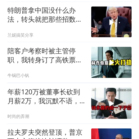
特朗普拿中国没什么办
法，转头就把那些招数，
全往莫迪身上招呼了
兰妮搞笑分享
陪客户考察时被主管停
职，我转身订了高铁票。
2小时后总监急疯了：12
牛锅巴小钒
亿合同没你根本签不了
年薪120万被董事长砍到
月薪2万，我沉默不语，
当天竞品出12倍薪资挖走
时尚的弄潮
我
拉夫罗夫突然登顶，普京