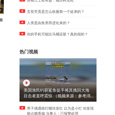
苏格兰工程奇迹：福尔柯克轮
1
02:43
01:41
玄奘究竟是怎么收服第一个徒弟的？
獭
不插电的混动！一箱油能跑
纵横F700上市：权益价29.99
人类是由鱼类而进化来的？
1200km？星瑞 i-HEV智擎混
万起，标配三把锁，最大涉
动省心又靠谱
深度900mm
你的手机可能比马桶还脏？真的假的？
热门视频
美国渔民钓获鲨鱼徒手将其拽回大海
目击者直呼震惊 （视频来源：参考消
息）
男子偶遇路灯螺丝发红 以为是小灯 却发现
能点燃香烟 当事人：已报警处理