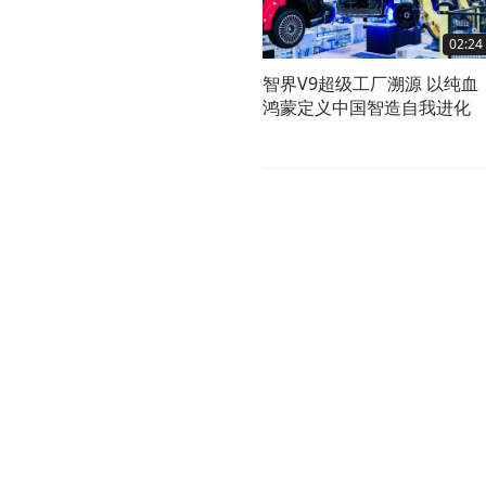
02:24
智界V9超级工厂溯源 以纯血
鸿蒙定义中国智造自我进化