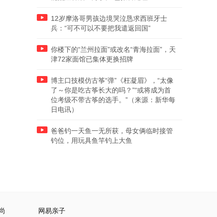
12岁摩洛哥男孩边境哭泣恳求西班牙士
兵：“可不可以不要把我遣返回国”
你楼下的“兰州拉面”或改名“青海拉面”，天
津72家面馆已集体更换招牌
博主口技模仿古筝“弹”《枉凝眉》，“太像
了～你是吃古筝长大的吗？”“或将成为首
位考级不带古筝的选手。”（来源：新华每
日电讯）
爸爸钓一天鱼一无所获，母女俩临时接管
钓位，用玩具鱼竿钓上大鱼
尚
网易亲子