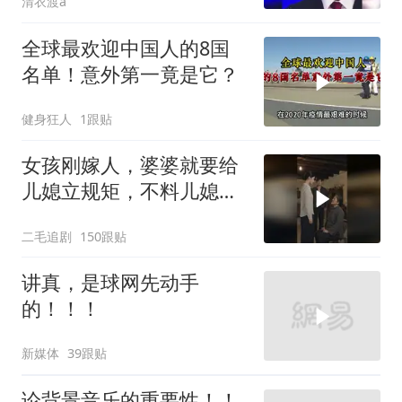
清衣渡a
全球最欢迎中国人的8国
名单！意外第一竟是它？
健身狂人
1跟贴
女孩刚嫁人，婆婆就要给
儿媳立规矩，不料儿媳不
是好惹的！
二毛追剧
150跟贴
讲真，是球网先动手
的！！！
新媒体
39跟贴
论背景音乐的重要性！！