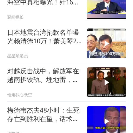
海空中真相曝光！歼16狗
美军F16！解放军南海绝
聚闻探长
对武力！
日本地震台湾捐款名单曝
光赖清德10万！萧美琴20
万，郑丽文100万
星星邮递员
对越反击战中，解放军在
越南拆铁轨、埋地雷，是
真的吗？
他走我心既空
梅德韦杰夫48小时：生死
存亡到胜利在望，话术变
现实不变