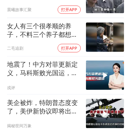
席听后高兴异常
晨曦故事汇聚
打开APP
女人有三个很孝顺的养
子，不料三个养子都想害
她！
二毛追剧
打开APP
地震了！中方对菲更新定
义，马科斯败光国运，还
剩19万亿债务未还
戎评
美企被炸，特朗普态度变
了，美伊新协议即将出
炉？又被中方说中了
揭秘世间万象