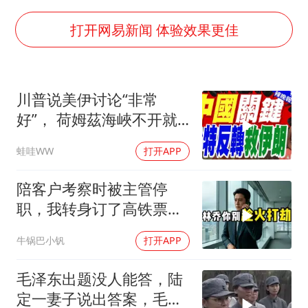
胡彦斌获《歌手2026》歌王
打开网易新闻 体验效果更佳
胜宏科技：股票交易异常波动
日本试射“战斧”导弹，国防部回应
胡彦斌韩磊 谁帮谁
川普说美伊讨论“非常
东航：国内客票提前14天免费退改
好”， 荷姆茲海峽不开就
夯实基础开新局
出重拳｜帅化民.孙大千.
蛙哇WW
打开APP
谢寒冰｜辣晚报20260805
陪客户考察时被主管停
职，我转身订了高铁票。
2小时后总监急疯了：12
牛锅巴小钒
打开APP
亿合同没你根本签不了
毛泽东出题没人能答，陆
定一妻子说出答案，毛主