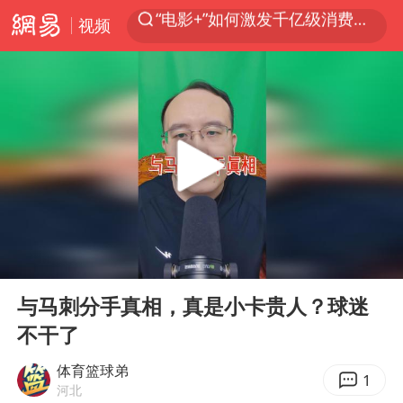
视频
全球首个长时储能一体化产业园量产
中国女篮70-67险胜尼日利亚女篮
上海：台风白海豚或将带来龙卷风
四川宜宾市高县4.9级地震致1人死亡
名创优品回应女子吐槽内裤质量差
台风白海豚已进入24小时警戒线
中巨芯：上半年归母净利润1405.77万元
00:00
01:05
秋天的第一杯奶茶到底有多火
Play
Ent
full
38岁演员求职万岁山NPC成功
与马刺分手真相，真是小卡贵人？球迷
不干了
国乒男单横滨冠军赛全军覆没
体育篮球弟
U17国足三连胜晋级明日之星半决赛
1
河北