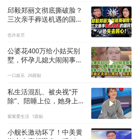
邱毅郑丽文彻底撕破脸？
三次亲手葬送机遇的国民
党，恐失去民心
也许友尽
公婆花400万给小姑买别
墅，怀孕儿媳大闹闹事，
被老公狠心离婚
一口娱乐
26跟贴
私生活混乱、被央视“开
除”、陪睡上位，她身上哪
些标签是真的？
紫紫爱生活
1跟贴
小舰长激动坏了！中美黄