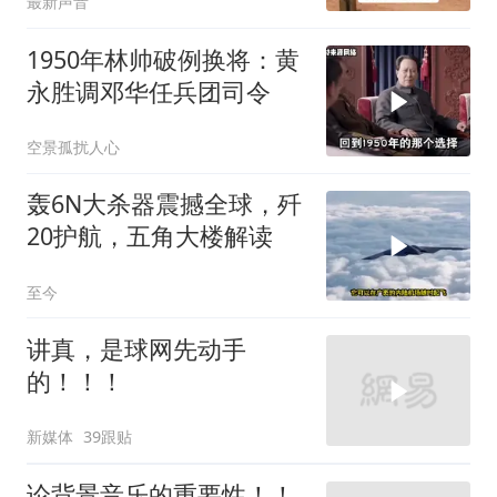
最新声音
1950年林帅破例换将：黄
永胜调邓华任兵团司令
空景孤扰人心
轰6N大杀器震撼全球，歼
20护航，五角大楼解读
至今
讲真，是球网先动手
的！！！
新媒体
39跟贴
论背景音乐的重要性！！