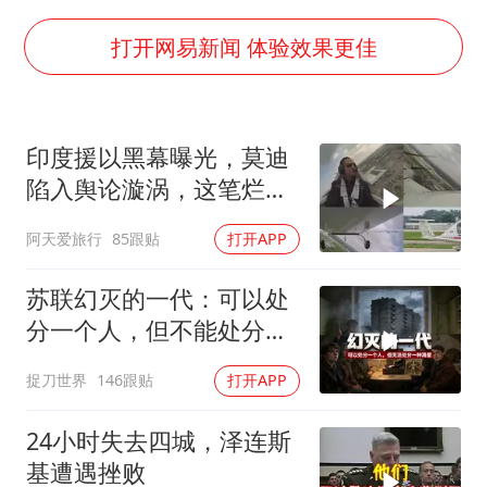
国乒男单横滨冠军赛全军覆没
38岁演员求职万岁山NPC成功
打开网易新闻 体验效果更佳
“新疆阿勒泰八月能滑雪”不实
日本试射“战斧”导弹，国防部回应
印度援以黑幕曝光，莫迪
胡彦斌韩磊 谁帮谁
陷入舆论漩涡，这笔烂账
夯实基础开新局
如何收场
阿天爱旅行
85跟贴
打开APP
苏联幻灭的一代：可以处
分一个人，但不能处分一
种渴望
捉刀世界
146跟贴
打开APP
24小时失去四城，泽连斯
基遭遇挫败