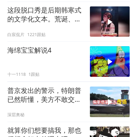
这段脱口秀是后期韩寒式
的文学化文本。荒诞、激
愤又温暖
白宸侃片
1221跟贴
海绵宝宝解说4
十一1118
1跟贴
普京发出的警示，特朗普
已然听懂，美方不敢交出
乌方最需之物
深层奥秘
就算你们想要搞我，那也