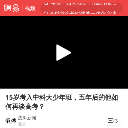
视频
全球首个长时储能一体化产业园量产
台风白海豚已进入24小时警戒线
中国女篮70-67险胜尼日利亚女篮
名创优品回应女子吐槽内裤质量差
四川宜宾市高县4.9级地震致1人死亡
台风白海豚或吞并鲸鱼 登陆地点更新
胜宏科技：股票交易异常波动
00:00
01:08
出口禁令驱动有色板块大涨
Play
Ent
full
秋天的第一杯奶茶到底有多火
15岁考入中科大少年班，五年后的他如
何再谈高考？
U17国足点球大战淘汰河床晋级决赛
国防部：中国军队坚决反制任何闹海挑衅图谋
澎湃新闻
3
北京