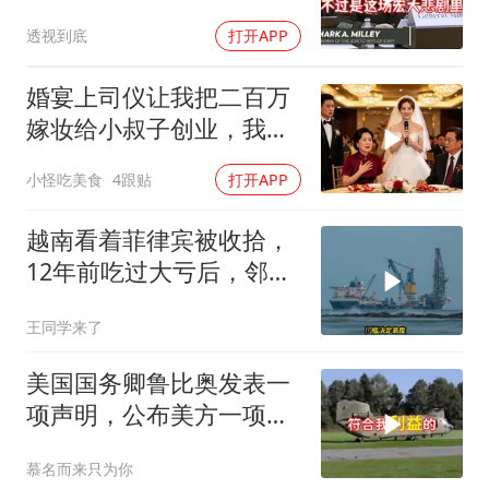
透视到底
打开APP
婚宴上司仪让我把二百万
嫁妆给小叔子创业，我一
句话气晕婆婆
小怪吃美食
4跟贴
打开APP
越南看着菲律宾被收拾，
12年前吃过大亏后，邻国
早明白了一个道理
王同学来了
美国国务卿鲁比奥发表一
项声明，公布美方一项重
要决定
慕名而来只为你