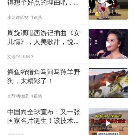
得想个好点的理由吧，这
这...他不成立啊
小萌讲影视
1跟贴
周旋演唱西游记插曲《女
儿情》，人美歌甜，悦耳
舒心！
文理TALKING
鳄鱼狩猎角马河马羚羊野
狗，太精彩了！
光辉动物暖
1跟贴
中国向全球宣布：又一张
国家名片诞生！该技术全
世界只有中国拥有