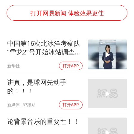
上门女婿出轨女邻居多年被判重婚罪
构建更高水平的全民健身公共服务体系
打开网易新闻 体验效果更佳
韩军前线部队连曝丑闻
云南一男子胃中取出180颗铁钉
中国第16次北冰洋考察队
曹颖儿子首次演长剧
“雪龙2”号开始冰站调查作
以军士兵把枪口对准中国记者
业
新华社
打开APP
奋力开创中国式现代化建设新局面
讲真，是球网先动手
的！！！
新媒体
57跟贴
打开APP
论背景音乐的重要性！！