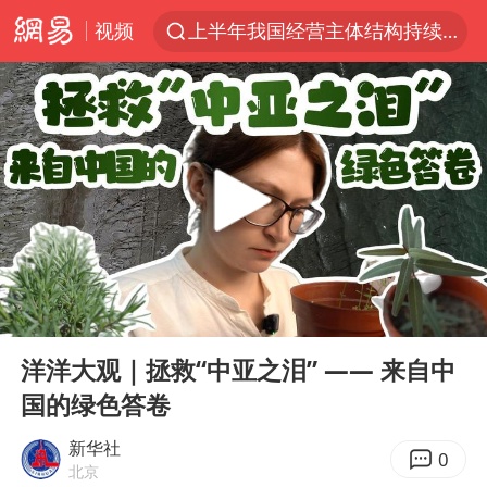
视频
上半年我国经营主体结构持续优化
杭州机场已取消航班388架次
浙江省委书记：该停下的坚决停下来
中国籍豪华游艇富商之子在泰国被杀
白海豚北上或致京津冀暴雨
广西公开征集涉黑涉恶犯罪线索
看完所有石窟需2000元？景区回应
00:00
05:25
上海中心千吨“镇楼神器”摆动明显
Play
Ent
full
新疆一婚礼线上邀请引热议
洋洋大观｜拯救“中亚之泪” —— 来自中
国的绿色答卷
世界第1特鲁姆普斯诺克中国赛一轮游
国足U17与阿森纳决赛取消 并列冠军
新华社
0
北京