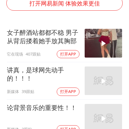
国防部：坚决反制任何闹海挑衅图谋
打开网易新闻 体验效果更佳
江苏发布台风蓝色预警
两名乘客在飞机上因调节座椅起冲突
女子醉酒站都都不稳 男子
台湾海峡南口北上船舶实施交通管制
从背后搂着她手放其胸部
夯实基础开新局
它在现场
407跟贴
打开APP
讲真，是球网先动手
的！！！
新媒体
39跟贴
打开APP
论背景音乐的重要性！！