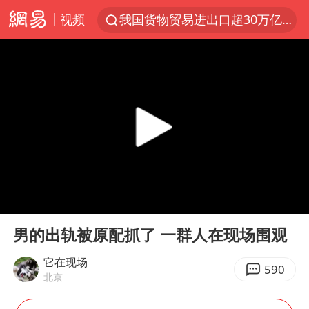
视频
我国货物贸易进出口超30万亿元
曝韩国足协为外籍裁判员安排色情招待
台风白海豚加强
佛山通报笔试前13被淘汰后5名进体检
“新疆阿勒泰八月能滑雪”不实
广东雷州通报特教老师招聘违规事件
陈幸同晋级WTT横滨冠军赛8强
00:00
01:24
泰国枪击案凶手先杀祖父母后行凶
Play
Ent
full
“立秋的第一杯奶茶”又爆单了
男的出轨被原配抓了 一群人在现场围观
超颖电子拟投资20.86亿建设新项目
它在现场
590
北京
宇树科技中一签需缴款7.54万元