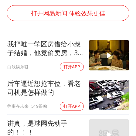
胡彦斌韩磊 谁帮谁
我国外贸延续良好增长态势
打开网易新闻 体验效果更佳
国防部：中国军队坚决反制任何闹海挑衅图谋
“新疆阿勒泰八月能滑雪”不实
我把唯一学区房借给小叔
女儿为争财产堵门阻挠父亲出殡
子结婚，他竟偷卖房，3
夯实基础开新局
天后夫妻被刑拘
白浅娱乐聊
打开APP
后车逼近想抢车位，看老
司机是怎样做的
往事在未来
519跟贴
打开APP
讲真，是球网先动手
的！！！