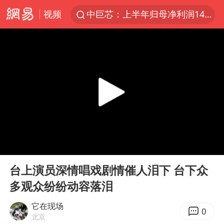
视频
中巨芯：上半年归母净利润1405.77万元
上海：台风白海豚或将带来龙卷风
38岁演员求职万岁山NPC成功
国乒男单横滨冠军赛全军覆没
四川宜宾高县4.9级地震致1死
秋天的第一杯奶茶到底有多火
日本试射“战斧”导弹，国防部回应
00:00
00:54
东航：国内客票提前14天免费退改
Play
Ent
full
百花奖开幕式
台上演员深情唱戏剧情催人泪下 台下众
多观众纷纷动容落泪
美股存储板块集体大跌
U17国足三连胜晋级明日之星半决赛
它在现场
0
北京