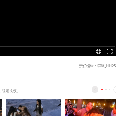
责任编辑：李曦_NN25
，现场视频。