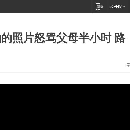
的照片怒骂父母半小时 路