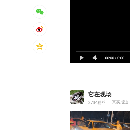
00:00
/
0:00
它在现场
真实报道
2734粉丝