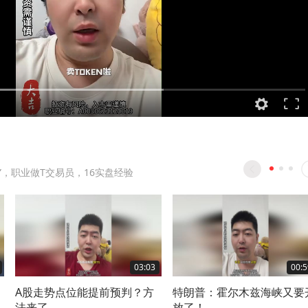
”，职业做T交易员，16实盘经验
03:03
00:5
A股走势点位能提前预判？方
特朗普：霍尔木兹海峡又要
法来了
放了！