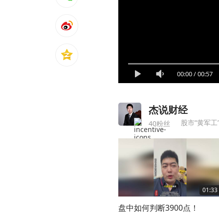
00:00
/
00:57
杰说财经
股市“黄军工
40粉丝
01:33
盘中如何判断3900点！