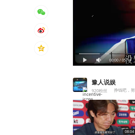
00:00
/
05:14
豫人说娱
挣钱吧，努
920粉丝
08:04