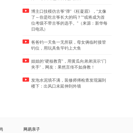
博主口技模仿古筝“弹”《枉凝眉》，“太像
了～你是吃古筝长大的吗？”“或将成为首
位考级不带古筝的选手。”（来源：新华每
日电讯）
爸爸钓一天鱼一无所获，母女俩临时接管
钓位，用玩具鱼竿钓上大鱼
姐姐的“硬核教育”，用黄瓜向弟弟演示“门
夹手”，网友：果然言传不如身教！
发泡水泥填不满，装修师傅检查发现漏到
楼下：出风口未延伸到外墙
尚
网易亲子