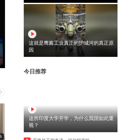
这就是鹰酱工业真正的护城河的真正原
因
今日推荐
这所印度大学开学，为什么我国如此重
视？
6
06:09
03:59