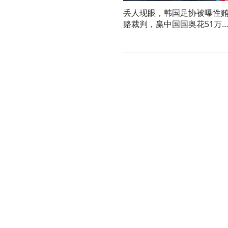
丢人现眼，韩国足协被曝性
赂裁判，赢中国国奥花51万
洪明甫危险了