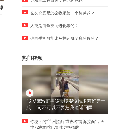
苏格兰工程奇迹：福尔柯克轮
掉
董路直播间购买力强！现场签
3：0！中国女排开门红，大
被
名158元扇子
鱼腩23分，一项数据竟不如
玄奘究竟是怎么收服第一个徒弟的？
手
人类是由鱼类而进化来的？
你的手机可能比马桶还脏？真的假的？
热门视频
12岁摩洛哥男孩边境哭泣恳求西班牙士
兵：“可不可以不要把我遣返回国”
你楼下的“兰州拉面”或改名“青海拉面”，天
津72家面馆已集体更换招牌