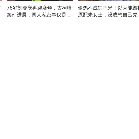
贿
76岁刘晓庆再迎麻烦，古柯曝
偷鸡不成蚀把米！以为能毁
，
案件进展，两人私密事仅是冰
原配朱女士，没成想自己先
山一角
扒底朝天