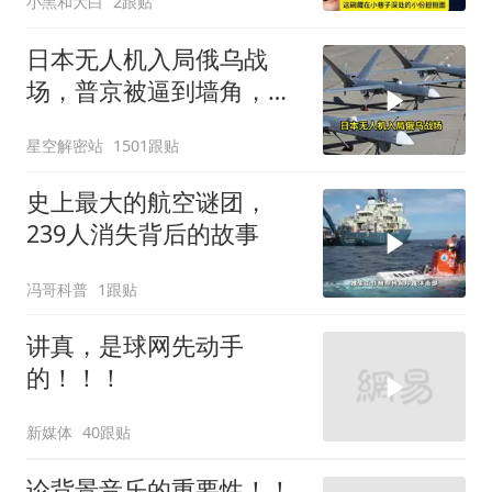
小黑和大白
2跟贴
日本无人机入局俄乌战
场，普京被逼到墙角，这
场仗只剩下死战一条路
星空解密站
1501跟贴
史上最大的航空谜团，
239人消失背后的故事
冯哥科普
1跟贴
讲真，是球网先动手
的！！！
新媒体
40跟贴
论背景音乐的重要性！！