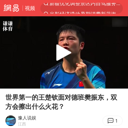
视频
光影经济撬动暑期消费新蓝海
“新疆的交警怎么个个像我妈”
西湖突现狂风暴雨 游客瞬间被浇透
香港正式允许“拒绝抢救”
白海豚将正面袭击贯穿浙江
情侣平潭拍日出坠崖1死1伤
《欢迎来龙餐馆》口碑
00:00
04:27
微信又有新功能，你可以“撤回”你的撤回了！
Play
Ent
full
郑丽文：台湾从来没有“独立”过
世界第一的王楚钦面对德班樊振东，双
方会擦出什么火花？
几元成本的AI广告导致千万市值蒸发
酒店回应车内过夜被收150元
豫人说娱
1
江西