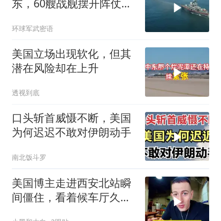
东，60艘战舰摆开阵仗，
日本敢动北方四岛？
环球军武密语
美国立场出现软化，但其
潜在风险却在上升
透视到底
口头斩首威慑不断，美国
为何迟迟不敢对伊朗动手
南北饭斗罗
美国博主走进西安北站瞬
间僵住，看着候车厅久久
说不出话语