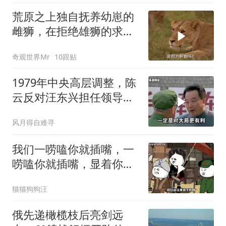
荒原之上独自抚养幼崽的
雌狮，在拒绝雄狮的求偶
时，竟然被用饥饿来报复
奇观世界Mr
10跟贴
1979年中央高层调整，陈
云反对汪东兴担任领导职
务
风月得自难寻
我们一唠嗑你就插嘴，一
唠嗑你就插嘴，显着你
了？
猫猫狗狗汪
俄先递橄榄枝后亮剑远