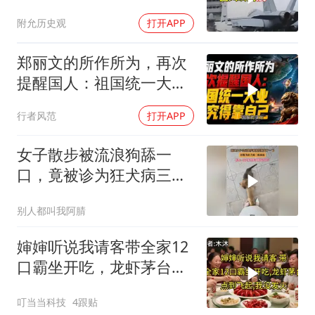
方已完成南海布局
附允历史观
打开APP
郑丽文的所作所为，再次
提醒国人：祖国统一大
业，终究得靠自己！
行者风范
打开APP
女子散步被流浪狗舔一
口，竟被诊为狂犬病三级
暴露
别人都叫我阿腈
婶婶听说我请客带全家12
口霸坐开吃，龙虾茅台点
到飞起，我没发
叮当当科技
4跟贴