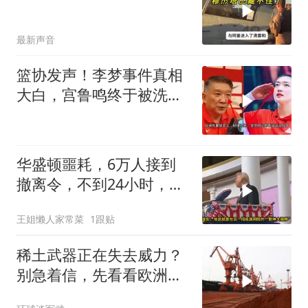
最新声音
篮协发声！李梦事件真相
大白，宫鲁鸣终于被洗清
了球迷差一句
华盛顿噩耗，6万人接到
撤离令，不到24小时，特
朗普决定惩罚盟友
王姐懒人家常菜
1跟贴
稀土武器正在失去威力？
别急着信，先看看欧洲军
工现在急成啥样了