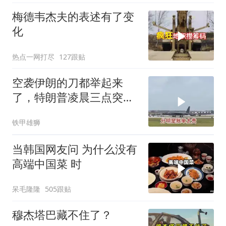
梅德韦杰夫的表述有了变
化
热点一网打尽
127跟贴
空袭伊朗的刀都举起来
了，特朗普凌晨三点突然
喊停
铁甲雄狮
当韩国网友问 为什么没有
高端中国菜 时
呆毛隆隆
505跟贴
穆杰塔巴藏不住了？