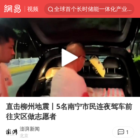
视频
全球首个长时储能一体化产业园量产
台风白海豚已进入24小时警戒线
中国女篮70-67险胜尼日利亚女篮
上海：台风白海豚或将带来龙卷风
四川宜宾市高县4.9级地震致1人死亡
名创优品回应女子吐槽内裤质量差
出口禁令驱动有色板块大涨
00:00
01:02
中巨芯：上半年归母净利润1405.77万元
Play
Ent
full
秋天的第一杯奶茶到底有多火
直击柳州地震丨5名南宁市民连夜驾车前
往灾区做志愿者
38岁演员求职万岁山NPC成功
国乒男单横滨冠军赛全军覆没
澎湃新闻
1
北京