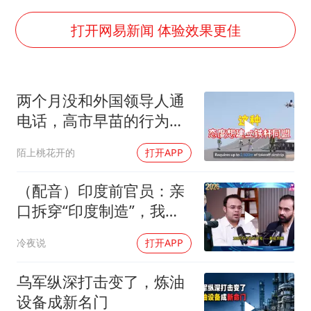
U17国足三连胜晋级明日之星半决赛
美股存储板块集体大跌
打开网易新闻 体验效果更佳
胡彦斌获《歌手2026》歌王
东航：国内客票提前14天免费退改
两个月没和外国领导人通
胜宏科技：股票交易异常波动
电话，高市早苗的行为让
夯实基础开新局
日本媒体不解
陌上桃花开的
打开APP
（配音）印度前官员：亲
口拆穿“印度制造”，我们
只有组装能力，算不上真
冷夜说
打开APP
正的工业制造
乌军纵深打击变了，炼油
设备成新名门