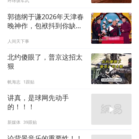
环球谈军武
郭德纲于谦2026年天津春
晚神作，包袱抖到你缺氧
笑到肚子疼！
人间天下事
北约傻眼了，普京这招太
狠
帆海志
1跟贴
讲真，是球网先动手
的！！！
新媒体
39跟贴
论背景音乐的重要性！！