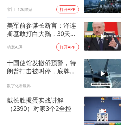
窄门
126跟贴
打开APP
美军前参谋长断言：泽连
斯基敢打白大鹅，30天内
大乌必投降
萌宠AI秀
打开APP
十国使馆发撤侨预警，特
朗普打击被叫停，底牌将
看穿
数字化看世界
戴长胜掼蛋实战讲解
（2390）对家3个2全控