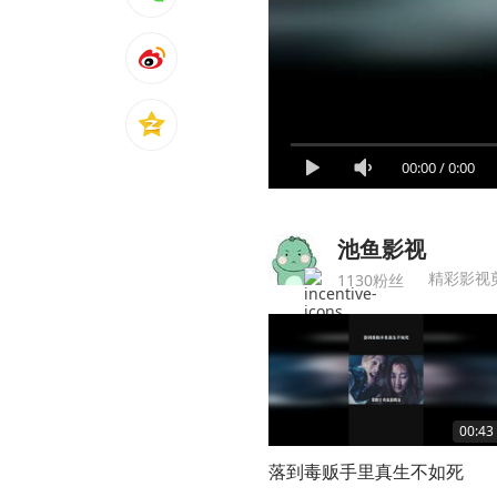
00:00
/
0:00
池鱼影视
精彩影视
1130粉丝
00:43
落到毒贩手里真生不如死