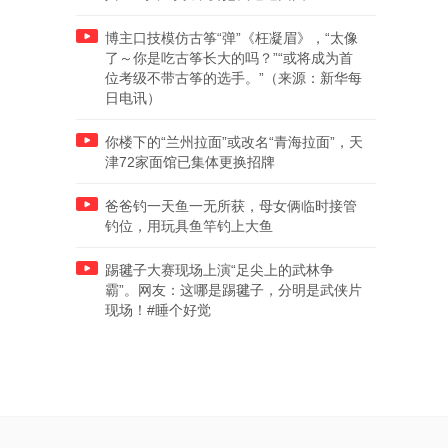
博主口技模仿古筝“弹”《枉凝眉》，“太像
了～你是吃古筝长大的吗？”“或将成为首
位考级不带古筝的选手。”（来源：新华每
日电讯）
你楼下的“兰州拉面”或改名“青海拉面”，天
津72家面馆已集体更换招牌
爸爸钓一天鱼一无所获，母女俩临时接管
钓位，用玩具鱼竿钓上大鱼
踢毽子大赛现场上演“足尖上的武林争
霸”。网友：这哪是踢毽子，分明是武侠片
现场！#睡个好觉