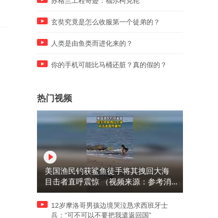
苏格兰工程奇迹：福尔柯克轮
玄奘究竟是怎么收服第一个徒弟的？
人类是由鱼类而进化来的？
你的手机可能比马桶还脏？真的假的？
热门视频
美国渔民钓获鲨鱼徒手将其拽回大海
目击者直呼震惊 （视频来源：参考消
息）
12岁摩洛哥男孩边境哭泣恳求西班牙士
兵：“可不可以不要把我遣返回国”