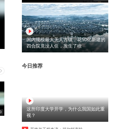
国内规模最大无人古镇，花50亿新建的
四合院竟没人住，发生了啥
今日推荐
这所印度大学开学，为什么我国如此重
0
00:32
00:14
视？
给自己劝破防了
要不是有摄像机都哭出来了