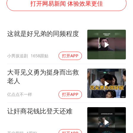
王艺迪2-4不敌张本美和止步4强
打开网易新闻 体验效果更佳
于东来直播和胖东来核心团队开会
2025年小学教师减少13.19万
这就是好兄弟的同频程度
《龙餐馆》 冲奖
笔试第一被劝弃考涉事副校长被撤职
小男孩追剧
1658跟贴
打开APP
上海有出现龙卷潜势
奋力开创中国式现代化建设新局面
大哥见义勇为挺身而出救
老人
亿点点不一样
打开APP
让奸商花钱比登天还难