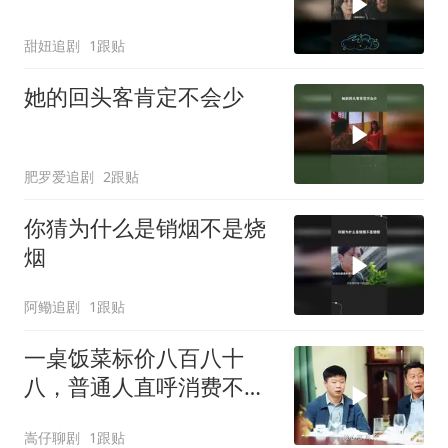
甜妞追剧
1跟贴
她的回头客肯定不会少
肥罗爱追剧
2跟贴
你猜为什么是销烟不是烧
烟
阿鳓追剧
1跟贴
一桌饭菜标价八百八十
八，普通人直呼消费不
起，背后真相令人深思
嵩仔聊剧
1跟贴