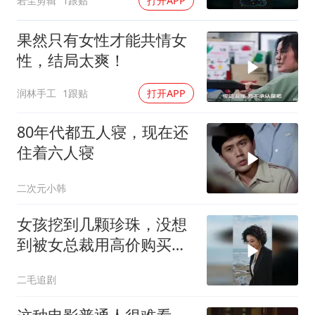
若尘剪辑
1跟贴
打开APP
果然只有女性才能共情女
性，结局太爽！
润林手工
1跟贴
打开APP
80年代都五人寝，现在还
住着六人寝
二次元小韩
女孩挖到几颗珍珠，没想
到被女总裁用高价购买，
运气太好了！
二毛追剧