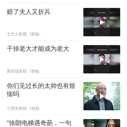
赔了夫人又折兵
七大人影视
1跟贴
干掉老大才能成为老大
莫玲珑剪辑
1跟贴
你们见过长的太帅也有烦
恼吗
小黑米剪辑
1跟贴
“徐朗电梯遇奇葩，一句