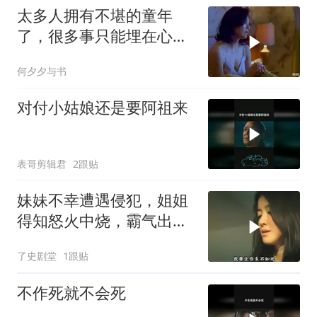
太多人拥有不堪的童年
了，很多事只能埋在心
里！
何夕夕与书
对付小姑娘还是要阿祖来
表哥剪辑君
2跟贴
妹妹不幸遭遇侵犯，姐姐
得知怒火中烧，霸气出手
展开复仇
了史剧堂
1跟贴
不作死就不会死