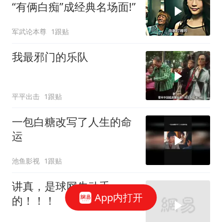
“有俩白痴”成经典名场面!”
军武论本尊
1跟贴
我最邪门的乐队
平平出击
1跟贴
一包白糖改写了人生的命
运
池鱼影视
1跟贴
讲真，是球网先动手
App内打开
的！！！