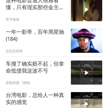
这种电影普通人很难看
懂，只有现实那些金主看
了谁都懂
芮予猪猪
一年一影帝，百年周星驰
(184)
赴赴赴焰海
车撞了确实赔不起，但拿
命抵债我这波不亏
剧集联盟
1跟贴
台湾电影，总给人一种真
实的感觉