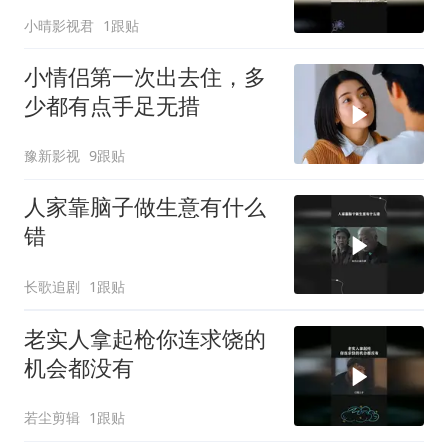
小晴影视君
1跟贴
小情侣第一次出去住，多
少都有点手足无措
豫新影视
9跟贴
人家靠脑子做生意有什么
错
长歌追剧
1跟贴
老实人拿起枪你连求饶的
机会都没有
若尘剪辑
1跟贴