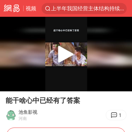
视频
上半年我国经营主体结构持续优化
上海全域长途客运班次全部停运
白海豚将给京津冀带来大暴雨
王传君 《披荆斩棘》
上海暴雨红色预警
国足U17与阿森纳决赛取消 并列冠军
王艺迪无缘横滨赛决赛
00:00
00:18
于东来回应胖东来近25年老店年底关闭
Play
Ent
full
上门女婿出轨女邻居多年被判重婚罪
能干啥心中已经有了答案
女子发现前夫婚内与第三者育子
池鱼影视
1
河南
以军士兵把枪口对准中国记者