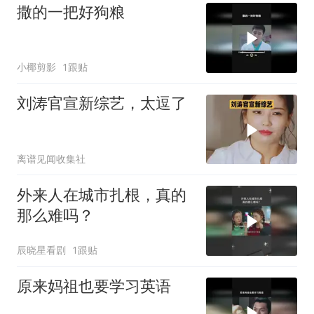
撒的一把好狗粮
小椰剪影
1跟贴
刘涛官宣新综艺，太逗了
离谱见闻收集社
外来人在城市扎根，真的
那么难吗？
辰晓星看剧
1跟贴
原来妈祖也要学习英语