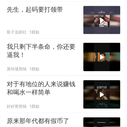
先生，起码要打领带
影子追剧社
1跟贴
我只剩下半条命，你还要
逼我！
莫玲珑剪辑
1跟贴
对于有地位的人来说赚钱
和喝水一样简单
好好剪剪辑
1跟贴
原来那年代都有假币了