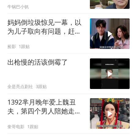
牛锅巴小钒
妈妈倒垃圾惊见一幕，以
为儿子取向有问题，赶忙
撮合儿子女友
捡影
1跟贴
出枪慢的活该倒霉了
全是亮点剧社
3跟贴
1392芈月晚年爱上魏丑
夫，第四个男人陪她走完
一生，芈月传迎来大结
奎哥电影
1跟贴
局！