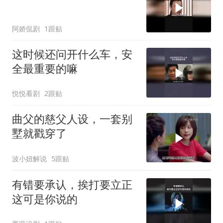
阿娇侃剧
1跟贴
这时候还问开什么车，安
全最重要的嘛
悦悦看剧
2跟贴
曲父的慈父人设，一套别
墅就戳穿了
波小妞解说
5跟贴
有错要承认，挨打要立正
这可是你说的