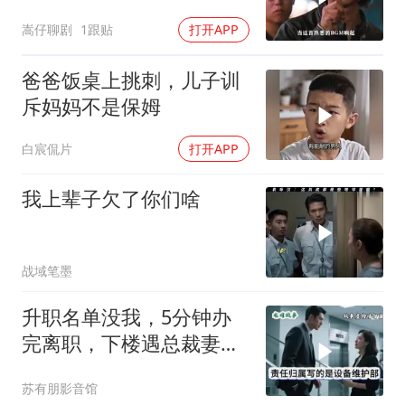
场恶战即将打响
嵩仔聊剧
1跟贴
打开APP
爸爸饭桌上挑刺，儿子训
斥妈妈不是保姆
白宸侃片
打开APP
我上辈子欠了你们啥
战域笔墨
升职名单没我，5分钟办
完离职，下楼遇总裁妻子
解释，我回：刚辞职，与
苏有朋影音馆
我无关