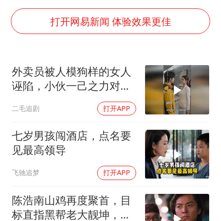
视频丨中国东方电气集团原党组副书记、董事宋致远被查
香港宏福苑火灾或由烟头引起
打开网易新闻 体验效果更佳
酒店回应车内过夜被收150元
几元成本的AI广告导致千万市值蒸发
外卖员被人模狗样的女人
36岁男演员成景区NPC后人气爆棚
诬陷，小伙一己之力对抗
浙江台州《告全体市民书》
资本！
二毛追剧
打开APP
梁家辉百花奖演讲落泪
人民的健康、体质、幸福一脉相承
七岁男孩闯酒店，点名要
见最高领导
飞驰追梦
打开APP
陈浩南山鸡再度聚首，目
标直指黑帮老大靓坤，一