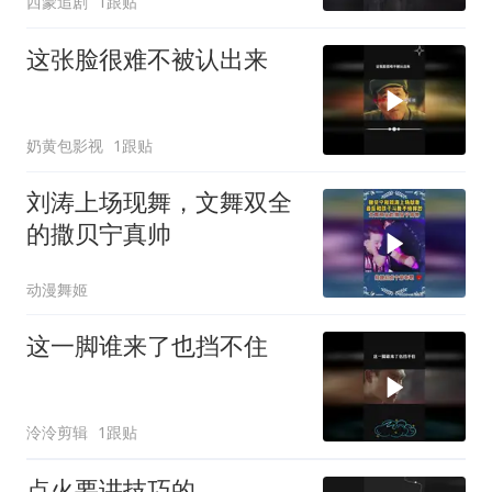
西蒙追剧
1跟贴
这张脸很难不被认出来
奶黄包影视
1跟贴
刘涛上场现舞，文舞双全
的撒贝宁真帅
动漫舞姬
这一脚谁来了也挡不住
泠泠剪辑
1跟贴
点火要讲技巧的