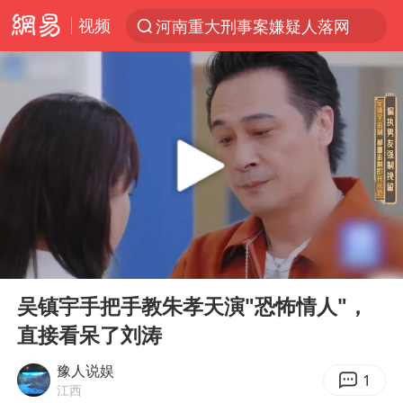
视频
河南重大刑事案嫌疑人落网
光影经济撬动暑期消费新蓝海
浙江上海等地有大雨或暴雨
马克·艾伦退出斯诺克中国公开赛
西湖突现狂风暴雨 游客瞬间被浇透
金饰克价一夜涨回1300元
新疆景区自驾服务费改为按车收费
00:00
03:55
“不怕六爷挂得多 就怕六爷挂一颗”
Play
Ent
full
多家A股公司收到美国关税退款
吴镇宇手把手教朱孝天演"恐怖情人"，
直接看呆了刘涛
直击东北超：哈尔滨vs通辽
白海豚将正面袭击贯穿浙江
豫人说娱
1
江西