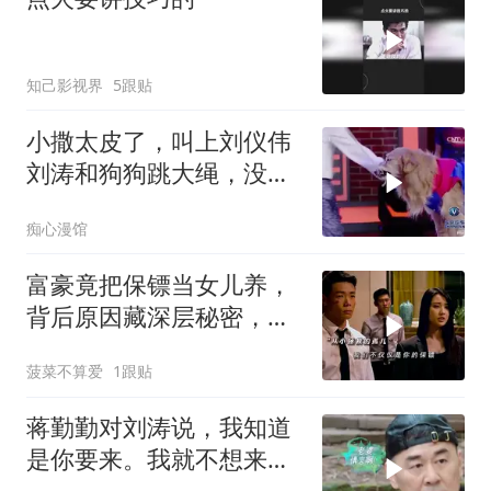
知己影视界
5跟贴
小撒太皮了，叫上刘仪伟
刘涛和狗狗跳大绳，没想
到涛姐直接：再
痴心漫馆
富豪竟把保镖当女儿养，
背后原因藏深层秘密，真
相令人反思
菠菜不算爱
1跟贴
蒋勤勤对刘涛说，我知道
是你要来。我就不想来
了，听她说是因为什么