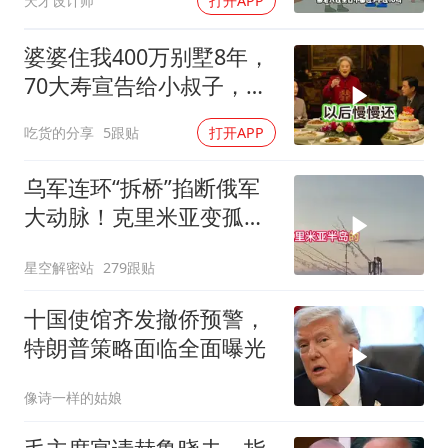
天才设计师
打开APP
婆婆住我400万别墅8年，
70大寿宣告给小叔子，
我：天没黑你做梦呢？
吃货的分享
5跟贴
打开APP
乌军连环“拆桥”掐断俄军
大动脉！克里米亚变孤
岛，黑海舰队被迫“搬
星空解密站
279跟贴
家”？
十国使馆齐发撤侨预警，
特朗普策略面临全面曝光
像诗一样的姑娘