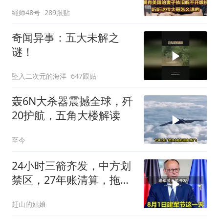
躲不开缴税！
绳师48号
289跟贴
奇闻异事：五大未解之
谜！
坠入二次元的海洋
647跟贴
轰6N大杀器震撼全球，歼
20护航，五角大楼解读
至今
24小时三箭齐发，中方划
禁区，27年账清算，拖船
问题公开
赶山的姑娘