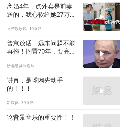
离婚4年，点外卖是前妻
送的，我心软给她27万，
次日她带龙凤胎上门
阿芒娱乐说
10跟贴
普京放话，远东问题不能
再拖！搁置70年，要完成
斯大林的未
沙雕道具制造局
讲真，是球网先动手
的！！！
新媒体
39跟贴
论背景音乐的重要性！！