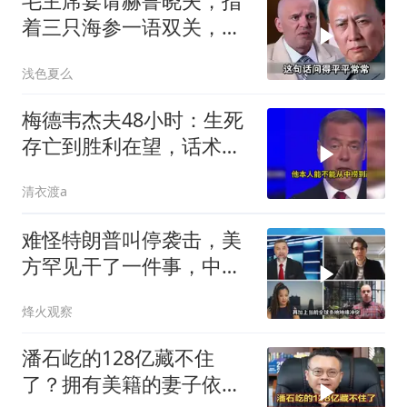
毛主席宴请赫鲁晓夫，指
着三只海参一语双关，赫
鲁晓夫听完直冒汗
浅色夏么
梅德韦杰夫48小时：生死
存亡到胜利在望，话术变
现实不变
清衣渡a
难怪特朗普叫停袭击，美
方罕见干了一件事，中方
智库预测有事发生
烽火观察
潘石屹的128亿藏不住
了？拥有美籍的妻子依旧