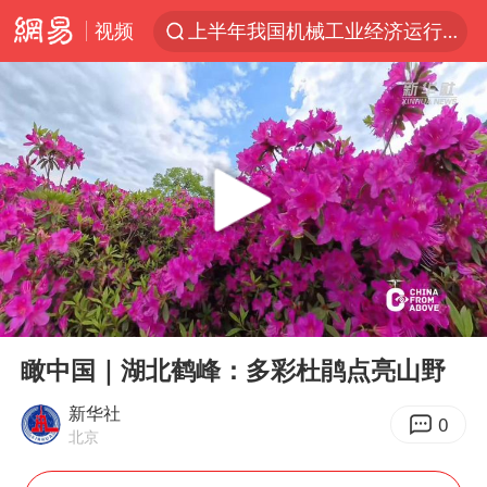
视频
上半年我国机械工业经济运行稳中有进
金华市人大常委会副主任陈峰齐被查
我国货物贸易进出口超30万亿元
向鹏0-3不敌张本智和
广东雷州通报特教老师招聘违规事件
国防部回应日本试射“战斧”导弹
泉州市委书记张毅恭被查
00:00
00:54
佛山通报笔试前13被淘汰后5名进体检
Play
Ent
full
“立秋的第一杯奶茶”又爆单了
瞰中国｜湖北鹤峰：多彩杜鹃点亮山野
“新疆阿勒泰八月能滑雪”不实
新华社
0
北京
陈幸同晋级WTT横滨冠军赛8强