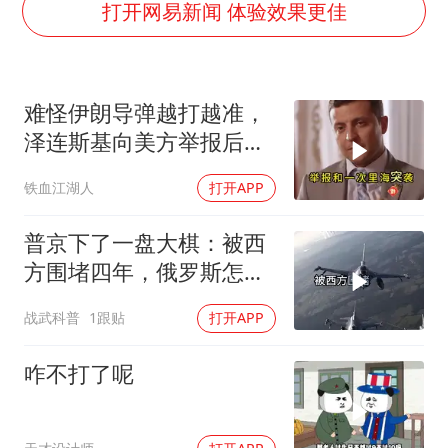
泰国枪击案凶手先杀祖父母后行凶
打开网易新闻 体验效果更佳
超颖电子拟投资20.86亿建设新项目
宇树科技中一签需缴款7.54万元
难怪伊朗导弹越打越准，
国防部：中国军队坚决反制任何闹海挑衅图谋
泽连斯基向美方举报后，
女儿为争财产堵门阻挠父亲出殡
特朗普宣布不打了
铁血江湖人
打开APP
公司“上四休三”但要降薪1000元
夯实基础开新局
普京下了一盘大棋：被西
方围堵四年，俄罗斯怎么
反倒打出了国运翻盘？
战武科普
1跟贴
打开APP
咋不打了呢