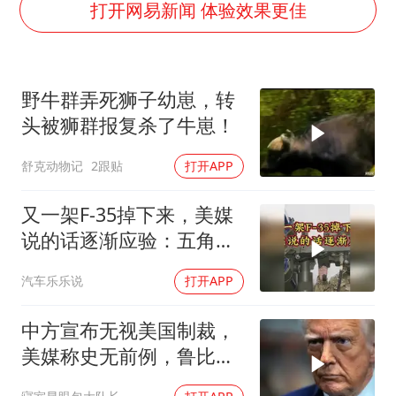
毛宁转发梯田音乐会视频海外网友赞叹
打开网易新闻 体验效果更佳
巡查组提问 工作人员偷用手机查答案
代人信访被判寻衅滋事案被告人获国赔
野牛群弄死狮子幼崽，转
美股三大指数集体收跌 西数跌超13%
头被狮群报复杀了牛崽！
现代版摸金校尉落网查获400多枚古币
舒克动物记
2跟贴
打开APP
多地要求领导干部带头休假
消费新图景｜多举措提升消费体验 释放夏日经济活力
又一架F-35掉下来，美媒
奋进开新局 实干挑大梁
说的话逐渐应验：五角大
楼要亏大了
汽车乐乐说
打开APP
中方宣布无视美国制裁，
美媒称史无前例，鲁比
奥：或追加二次制裁