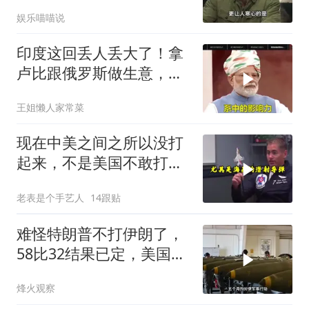
一儆百！
娱乐喵喵说
印度这回丢人丢大了！拿
卢比跟俄罗斯做生意，结
果人家嫌烂手里
王姐懒人家常菜
现在中美之间之所以没打
起来，不是美国不敢打或
者没那个能力
老表是个手艺人
14跟贴
难怪特朗普不打伊朗了，
58比32结果已定，美国专
家：一个时代结束
烽火观察