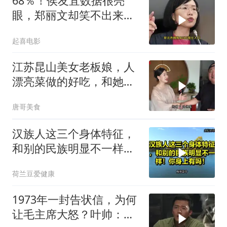
68％！侯友宜数据很亮
眼，郑丽文却笑不出来
了，卢秀燕高下立判
起喜电影
江苏昆山美女老板娘，人
漂亮菜做的好吃，和她小
喝点
唐哥美食
汉族人这三个身体特征，
和别的民族明显不一样！
你身上有吗！
荷兰豆爱健康
1973年一封告状信，为何
让毛主席大怒？叶帅：杀