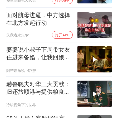
寝室显眼包大队长
打开APP
面对航母进逼，中方选择
在北方发起行动
失我者永失qq
打开APP
婆婆说小叔子下周带女友
住进来备婚，让我回娘家
住2个月，我点头
阿芒娱乐说
4跟贴
赫鲁晓夫对华三大贡献：
归还旅顺港与提供粮食援
助
冷峻视角下的世界