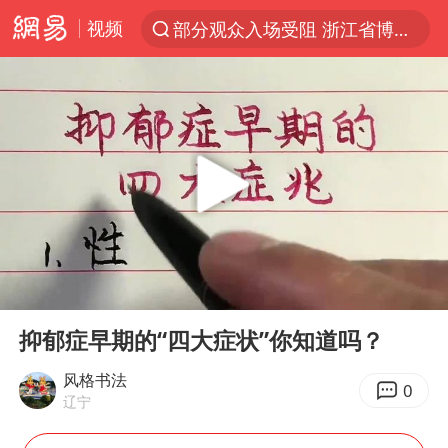
视频
部分观众入场受阻 浙江省博物馆致歉
以“新”破局 首发经济点亮城市消费活力
U17国足三战全胜
47岁妈妈突然产女 26岁女儿：很震惊
张帅不敌萨巴伦卡无缘多伦多站16强
男子结婚8年发现3个女儿均非亲生
OpenAI为免费用户升级GPT-5.6 Luna
00:00
01:43
申军良称梅姨的实际年龄仍是谜
Play
Ent
full
我国编制完成新版全月地质图
抑郁症早期的“四大症状”你知道吗？
台风白海豚最新路径研判来了
风格书法
0
辽宁
对话重庆地铁吐血女孩