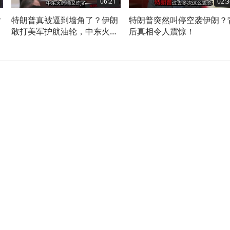
06:21
02:3
后
特朗普真被逼到墙角了？伊朗
特朗普突然叫停空袭伊朗？
如
敢打美军护航油轮，中东火药
后真相令人震惊！
桶要炸？