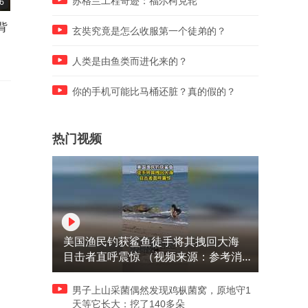
苏格兰工程奇迹：福尔柯克轮
6
02:11
01:12
背
狄龙签约火箭自讨百万季后赛
电影《八仙！》上映17天，
玄奘究竟是怎么收服第一个徒弟的？
奖金，操作狠辣
票房突破十二亿
人类是由鱼类而进化来的？
你的手机可能比马桶还脏？真的假的？
热门视频
美国渔民钓获鲨鱼徒手将其拽回大海
目击者直呼震惊 （视频来源：参考消
息）
男子上山采菌偶然发现鸡枞菌窝，原地守1
天等它长大：挖了140多朵