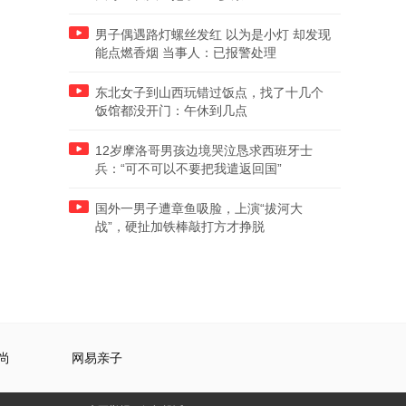
男子偶遇路灯螺丝发红 以为是小灯 却发现
能点燃香烟 当事人：已报警处理
东北女子到山西玩错过饭点，找了十几个
饭馆都没开门：午休到几点
12岁摩洛哥男孩边境哭泣恳求西班牙士
兵：“可不可以不要把我遣返回国”
国外一男子遭章鱼吸脸，上演“拔河大
战”，硬扯加铁棒敲打方才挣脱
尚
网易亲子