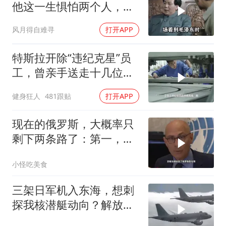
他这一生惧怕两个人，却
只敬佩一个人！
风月得自难寻
打开APP
特斯拉开除“违纪克星”员
工，曾亲手送走十几位同
事
健身狂人
481跟贴
打开APP
现在的俄罗斯，大概率只
剩下两条路了：第一，把
吞进去的地盘全部吐出来
小怪吃美食
三架日军机入东海，想刺
探我核潜艇动向？解放军
导弹剑指日军基地