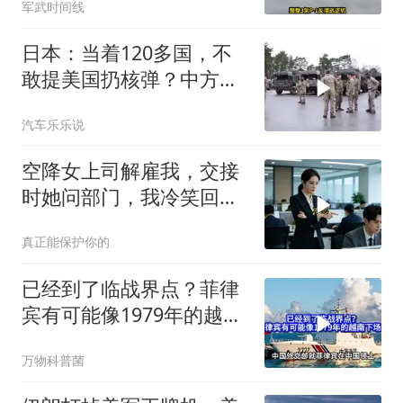
军武时间线
日本：当着120多国，不
敢提美国扔核弹？中方：
你不提，我提！
汽车乐乐说
空降女上司解雇我，交接
时她问部门，我冷笑回
答：明天
真正能保护你的
已经到了临战界点？菲律
宾有可能像1979年的越南
下场吗？
万物科普菌