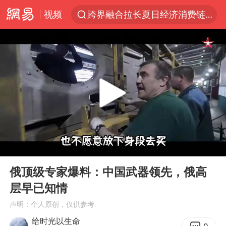
视频
跨界融合拉长夏日经济消费链条
白海豚逼近浙闽沿海
四川宜宾5.5级地震后余震为何不断
白海豚5次眼壁置换
上海轨交全网络地面高架区段限速运行
王艺迪无缘横滨赛决赛
奇飞云任内蒙古兴安盟盟委书记
00:00
06:07
浙江海域将现5到8米巨浪到狂浪
Play
Ent
full
武契奇会见泽连斯基有何意图
俄顶级专家爆料：中国武器领先，俄高
层早已知情
台铃电动车仅骑一年就断电趴窝
声明：个人原创，仅供参考
上海大部迎大暴雨
给时光以生命