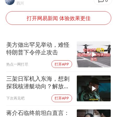
方桃子代言广告视频已下架
0
四川
“伊斯兰版北约”出现
打开网易新闻 体验效果更佳
伯克希尔净买入约200亿美元股票
上交绝杀清华 姚明笑出表情包
曝美下令调查弹药库存信息遭泄露事件
美方做出罕见举动，难怪
白海豚在海上打了个结
特朗普下令停止攻击
构建更高水平的全民健身公共服务体系
热点一网打尽
打开APP
三架日军机入东海，想刺
探我核潜艇动向？解放军
导弹剑指日军基地
下次再见吧
打开APP
蒋介石临终前坦白直言：