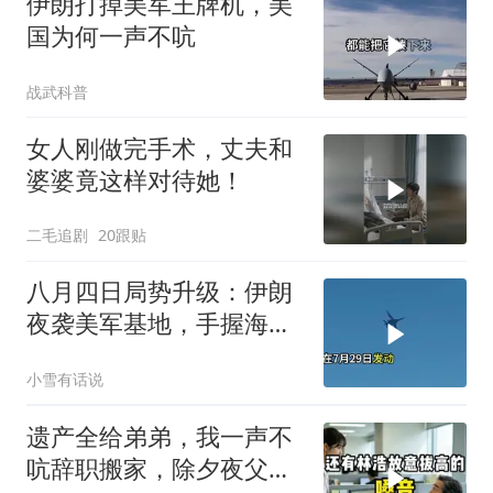
伊朗打掉美军王牌机，美
国为何一声不吭
战武科普
女人刚做完手术，丈夫和
婆婆竟这样对待她！
二毛追剧
20跟贴
八月四日局势升级：伊朗
夜袭美军基地，手握海峡
筹码提出3000亿诉求
小雪有话说
遗产全给弟弟，我一声不
吭辞职搬家，除夕夜父亲