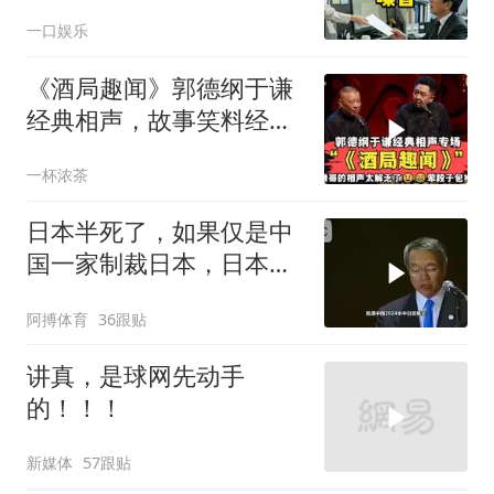
喊我结账，我笑了
一口娱乐
《酒局趣闻》郭德纲于谦
经典相声，故事笑料经典
不断！
一杯浓茶
日本半死了，如果仅是中
国一家制裁日本，日本可
能还剩一口气
阿搏体育
36跟贴
讲真，是球网先动手
的！！！
新媒体
57跟贴