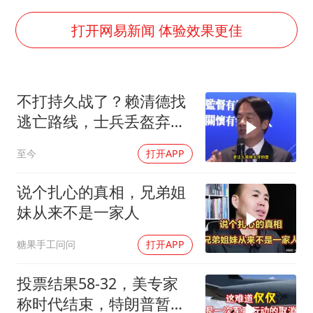
泰国初中生饮弹自尽前开了26枪
陕西柞水泥石流已致2死 仍有1人失联
打开网易新闻 体验效果更佳
店主称换“青海拉面”招牌后生意更好
李斌称蔚来新车将搭载120度三元电池
不打持久战了？赖清德找
多所高校取消艺考
逃亡路线，士兵丢盔弃
22岁女生独闯南太行失联12天
甲，解放军对其更名
至今
打开APP
上半年国内居民出游人次34.63亿
薛之谦杭州站演唱会取消
说个扎心的真相，兄弟姐
妹从来不是一家人
习近平心系体育强国建设
糖果手工问问
打开APP
投票结果58-32，美专家
称时代结束，特朗普暂不