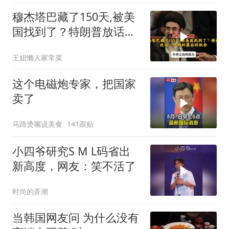
穆杰塔巴藏了150天,被美
国找到了？特朗普放话：
伊朗的最后的机会
王姐懒人家常菜
这个电磁炮专家，把国家
卖了
马蹄烫嘴说美食
141跟贴
小四爷研究S M L码省出
新高度，网友：笑不活了
时尚的弄潮
当韩国网友问 为什么没有