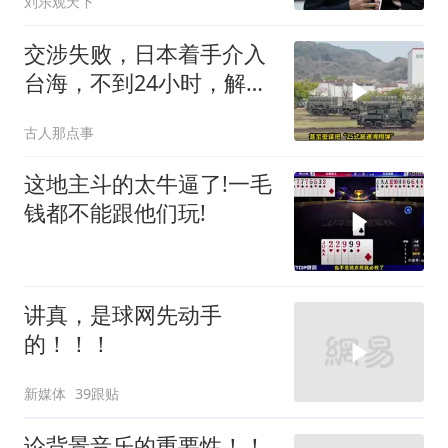
刘乐观天下
交涉失败，日本着手介入
台海，不到24小时，解放
军军机3路出动
古人那点事
这地主斗的太牛逼了!一毛
钱都不能跟他们玩!
讲真，是球网先动手
的！！！
新媒体
39跟贴
论背景音乐的重要性！！