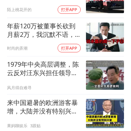
攻伊朗
陌上桃花开的
打开APP
年薪120万被董事长砍到
月薪2万，我沉默不语，
当天竞品出12倍薪资挖走
时尚的弄潮
打开APP
我
1979年中央高层调整，陈
云反对汪东兴担任领导职
务
风月得自难寻
来中国避暑的欧洲游客暴
增，大陆并没有特别兴
奋！介文汲
果妈聊娱乐
3跟贴