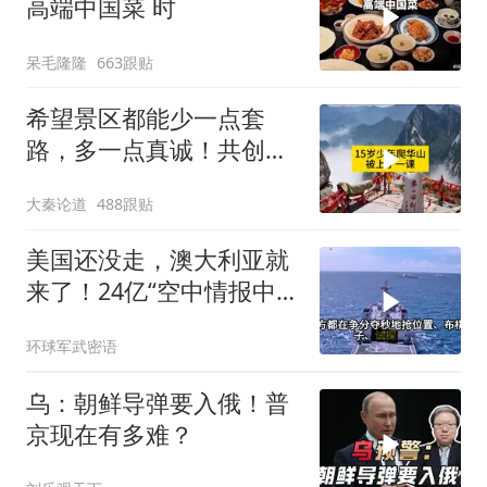
高端中国菜 时
呆毛隆隆
663跟贴
希望景区都能少一点套
路，多一点真诚！共创良
好旅游环境！
大秦论道
488跟贴
美国还没走，澳大利亚就
来了！24亿“空中情报中
心”刚到手就杀入南海
环球军武密语
乌：朝鲜导弹要入俄！普
京现在有多难？