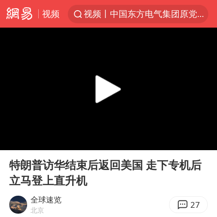
视频
视频丨中国东方电气集团原党组副书记、董事宋致远被查
台风白海豚闭眼了
“China Cool”火了，老外爱上中国避暑游
四川宜宾3.4级地震
新疆阿克苏地震
香港宏福苑火灾或由烟头引起
浙江台州《告全体市民书》
00:00
02:02
中国父女泰国骑摩托车坠崖1死1伤
Play
Ent
full
伊斯兰版北约来了吗
特朗普访华结束后返回美国 走下专机后
立马登上直升机
网约车司机充电时猝死保险拒赔
周末打虎 宋致远被查
全球速览
27
北京