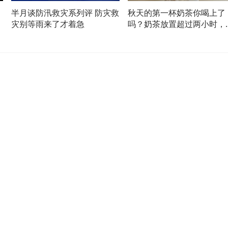
半月谈防汛救灾系列评 防灾救
秋天的第一杯奶茶你喝上了
结
灾别等雨来了才着急
吗？奶茶放置超过两小时，
菌总数成倍增长！