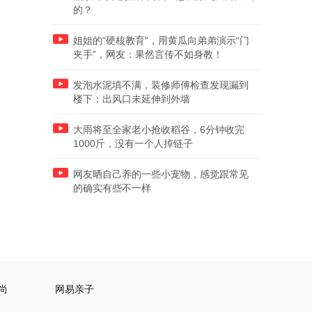
的？
姐姐的“硬核教育”，用黄瓜向弟弟演示“门
夹手”，网友：果然言传不如身教！
发泡水泥填不满，装修师傅检查发现漏到
楼下：出风口未延伸到外墙
大雨将至全家老小抢收稻谷，6分钟收完
1000斤，没有一个人掉链子
网友晒自己养的一些小宠物，感觉跟常见
的确实有些不一样
尚
网易亲子