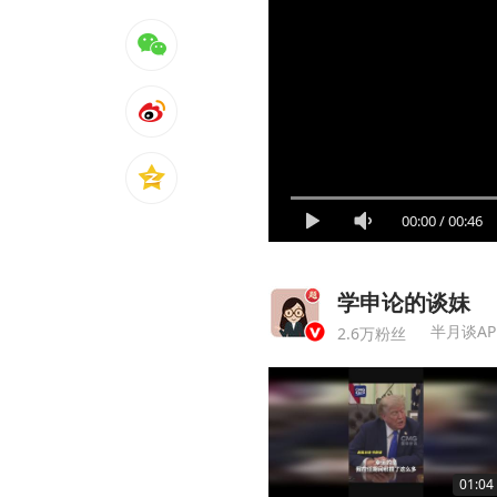
00:00
/
00:46
学申论的谈妹
半月谈A
2.6万粉丝
01:04