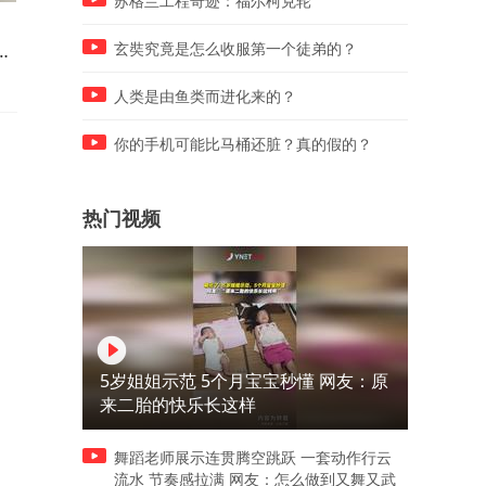
苏格兰工程奇迹：福尔柯克轮
“白海豚”目前为强台风级 预计
半月谈防汛救灾系列评 灾害
细
将给华东等地带来强风雨（来
前防擅返不容松懈 半月谈评
玄奘究竟是怎么收服第一个徒弟的？
源：小央视频）
人类是由鱼类而进化来的？
你的手机可能比马桶还脏？真的假的？
热门视频
5岁姐姐示范 5个月宝宝秒懂 网友：原
来二胎的快乐长这样
舞蹈老师展示连贯腾空跳跃 一套动作行云
流水 节奏感拉满 网友：怎么做到又舞又武