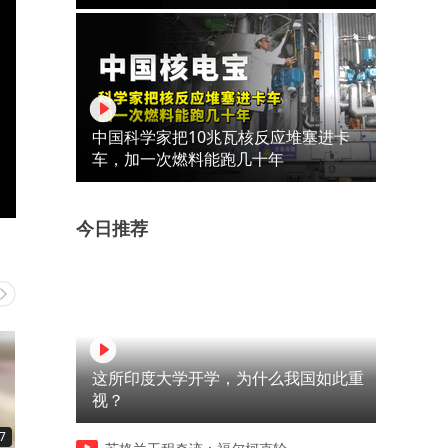
中国科学家把10兆瓦核反应堆塞进卡
车，加一次燃料能跑几十年
今日推荐
这所印度大学开学，为什么我国如此重
视？
7
00:14
00:06