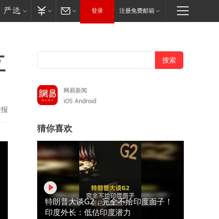
登录
注册免费邮箱
互
网易新闻
iOS
Android
举报
猜你喜欢
特朗普大谈G2，完全不给印度面子！
印度外长：低估印度潜力