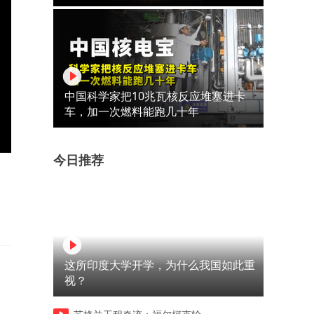
中国科学家把10兆瓦核反应堆塞进卡
车，加一次燃料能跑几十年
今日推荐
这所印度大学开学，为什么我国如此重
视？