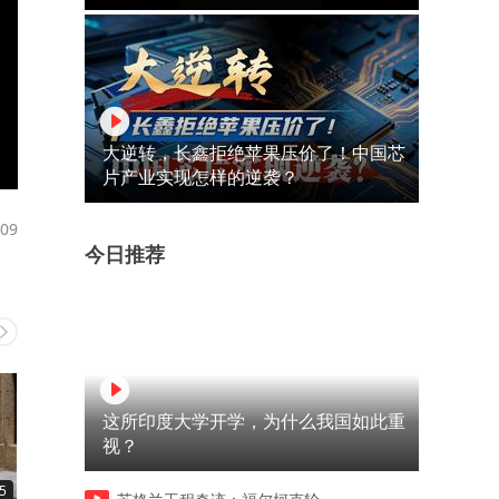
大逆转，长鑫拒绝苹果压价了！中国芯
片产业实现怎样的逆袭？
09
今日推荐
这所印度大学开学，为什么我国如此重
视？
5
01:40
04:09