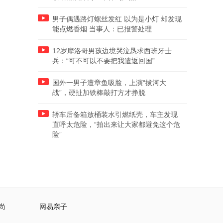
男子偶遇路灯螺丝发红 以为是小灯 却发现
能点燃香烟 当事人：已报警处理
12岁摩洛哥男孩边境哭泣恳求西班牙士
兵：“可不可以不要把我遣返回国”
国外一男子遭章鱼吸脸，上演“拔河大
战”，硬扯加铁棒敲打方才挣脱
轿车后备箱放桶装水引燃纸壳，车主发现
直呼太危险，“拍出来让大家都避免这个危
险”
尚
网易亲子