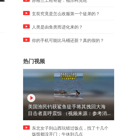
苏格兰工程奇迹：福尔柯克轮
沉浸式体验仰望 U8L 鼎藏版
探店哈弗H6L：9.39万起，L
玄奘究竟是怎么收服第一个徒弟的？
不止是尺寸和空间
人类是由鱼类而进化来的？
你的手机可能比马桶还脏？真的假的？
热门视频
美国渔民钓获鲨鱼徒手将其拽回大海
目击者直呼震惊 （视频来源：参考消
息）
东北女子到山西玩错过饭点，找了十几个
饭馆都没开门：午休到几点