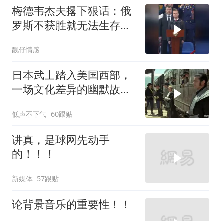
梅德韦杰夫撂下狠话：俄
罗斯不获胜就无法生存，
西方正用乌克兰当锤子砸
靓仔情感
碎俄国
日本武士踏入美国西部，
一场文化差异的幽默故事
即将开
低声不下气
60跟贴
讲真，是球网先动手
的！！！
新媒体
57跟贴
论背景音乐的重要性！！