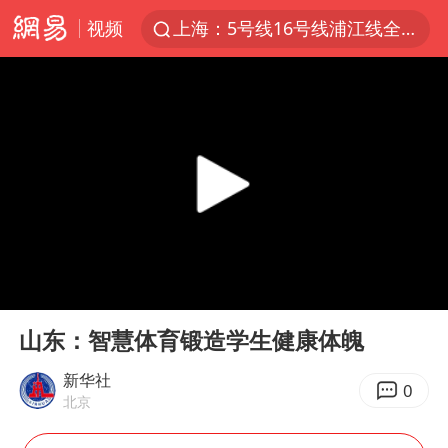
视频
上海：5号线16号线浦江线全线停运
《披荆斩棘2026》阵容官宣
白海豚北上或致京津冀暴雨
国足U17与阿森纳决赛取消 并列冠军
上海有出现龙卷潜势
王艺迪无缘横滨赛决赛
上门女婿出轨女邻居多年被判重婚罪
00:00
02:22
女子发现前夫婚内与第三者育子
Play
Ent
full
王艺迪2-4不敌张本美和止步4强
山东：智慧体育锻造学生健康体魄
以军士兵把枪口对准中国记者
新华社
0
北京
2025年小学教师减少13.19万