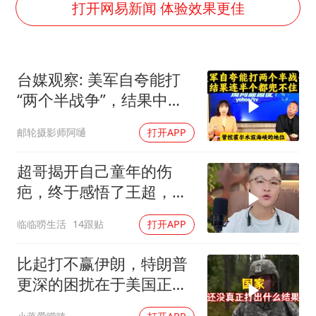
韩军前线部队连曝丑闻
打开网易新闻 体验效果更佳
上海大部迎大暴雨
《龙餐馆》 冲奖
台媒观察: 美军自夸能打
武契奇会见泽连斯基有何意图
“两个半战争”，结果中东
笔试第一被劝弃考涉事副校长被撤职
这一仗，连半个都兜不住
邮轮摄影师阿嗵
打开APP
奋力开创中国式现代化建设新局面
超哥揭开自己童年的伤
疤，终于感悟了王超，他
决定接妈妈回来养老
临临唠生活
14跟贴
打开APP
比起打不赢伊朗，特朗普
更深的困扰在于美国正重
蹈前苏联模式