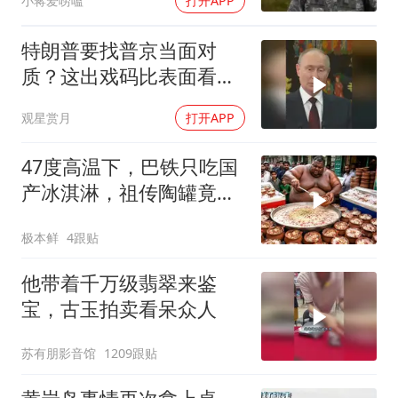
小蒋爱唠嗑
打开APP
特朗普要找普京当面对
质？这出戏码比表面看起
来复杂得多
观星赏月
打开APP
47度高温下，巴铁只吃国
产冰淇淋，祖传陶罐竟还
能自动降温
极本鲜
4跟贴
他带着千万级翡翠来鉴
宝，古玉拍卖看呆众人
苏有朋影音馆
1209跟贴