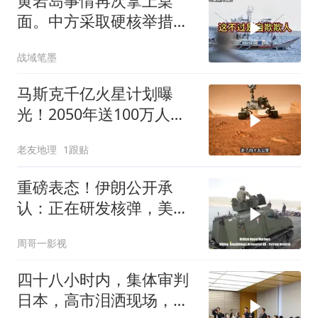
黄岩岛事情再次拿上桌
面。中方采取硬核举措，
引发了各方的大量关注，
战域笔墨
一起来听听
马斯克千亿火星计划曝
光！2050年送100万人上
火星，人类最后的退路？
老友地理
1跟贴
重磅表态！伊朗公开承
认：正在研发核弹，美以
弃核伊朗才会弃核
周哥一影视
四十八小时内，集体审判
日本，高市泪洒现场，中