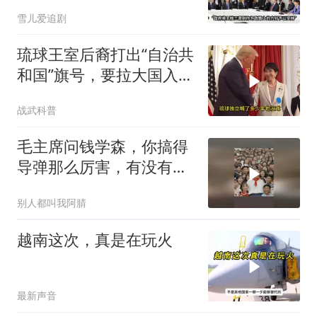
方已仁至义尽
雪儿爱追剧
琉球王室后裔打出“自治共
和国”旗号，要拉大国入局
制衡美日
战武科普
毛主席问钱学森，你搞得
导弹那么厉害，有没有办
法对付它？
别人都叫我阿腈
越南这次，真是在玩火
最新声音