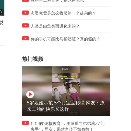
苏格兰工程奇迹：福尔柯克轮
3
00:14
02:38
玄奘究竟是怎么收服第一个徒弟的？
裂
哈梅内伊的三个儿子现身葬礼
印度留学生炫耀自己一周就
人类是由鱼类而进化来的？
现场悼念 穆杰塔巴没露面
到中国女友，而且一直花女
的钱
你的手机可能比马桶还脏？真的假的？
热门视频
5岁姐姐示范 5个月宝宝秒懂 网友：原
来二胎的快乐长这样
姐姐的“硬核教育”，用黄瓜向弟弟演示“门
夹手”，网友：果然言传不如身教！