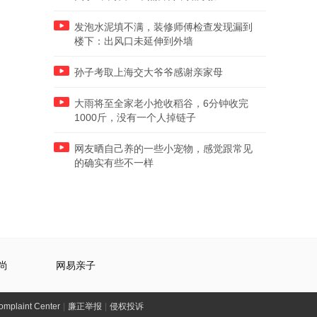
发泡水泥填不满，装修师傅检查发现漏到
楼下：出风口未延伸到外墙
孙子考取上海交大爷爷感谢亲家母
大雨将至全家老小抢收稻谷，6分钟收完
1000斤，没有一个人掉链子
网友晒自己养的一些小宠物，感觉跟常见
的确实有些不一样
尚
网易亲子
laint Center
|
廉正举报
|
侵权投诉