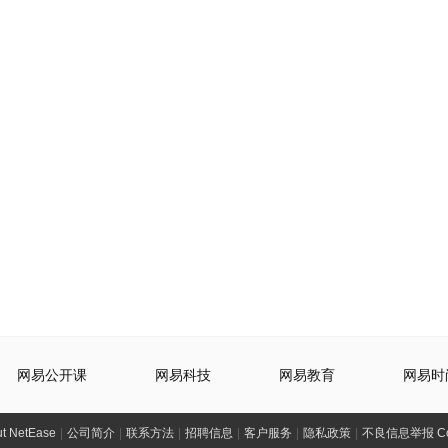
网易公开课
网易科技
网易教育
网易时
t NetEase
|
公司简介
|
联系方法
|
招聘信息
|
客户服务
|
隐私政策
|
不良信息举报 Comp