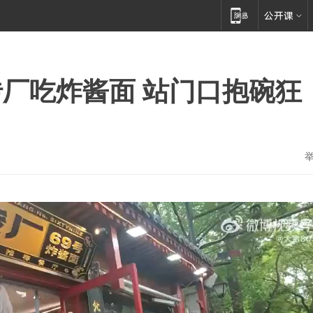
厂吃炸酱面 站门口抱碗狂