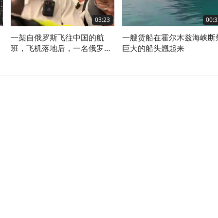
03:23
00:3
力
一架自俄罗斯飞往中国的航
一艘货船在霍尔木兹海峡断
班，飞机落地后，一名俄罗斯
巨大的船头翘起来
女子在机舱内情绪激动，用中
文大喊“我讨厌中国，讨厌中
国人，中国人应该全部消失”