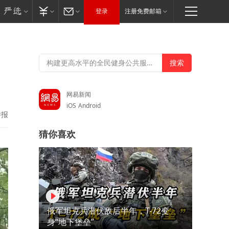
登录
注册免费邮箱
网易新闻
iOS
Android
举报
猜你喜欢
俄军坦克兵潜伏敌后半年，T-72变
身“地下堡垒”