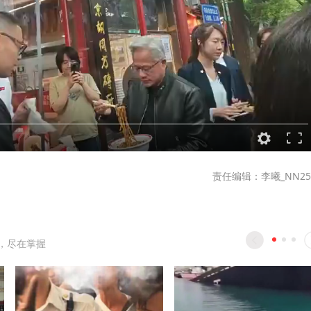
责任编辑：李曦_NN25
，尽在掌握