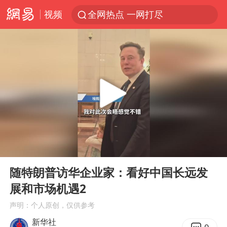
视频
全网热点 一网打尽
00:00
00:07
Play
Ent
full
随特朗普访华企业家：看好中国长远发
展和市场机遇2
声明：个人原创，仅供参考
新华社