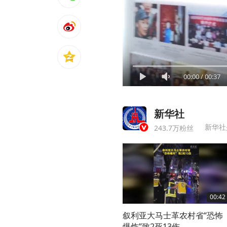
00:00
/
00:37
新华社
新华社
243.7万粉丝
00:42
叙利亚大马士革农村省“恐怖
爆炸”致2死13伤