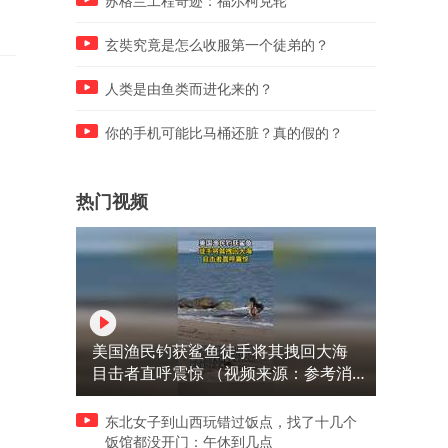
苏格兰工程奇迹：福尔柯克轮
玄奘究竟是怎么收服第一个徒弟的？
人类是由鱼类而进化来的？
你的手机可能比马桶还脏？真的假的？
热门视频
美国渔民钓获鲨鱼徒手将其拽回大海
目击者直呼震惊 （视频来源：参考消
息）
东北女子到山西玩错过饭点，找了十几个
饭馆都没开门：午休到几点