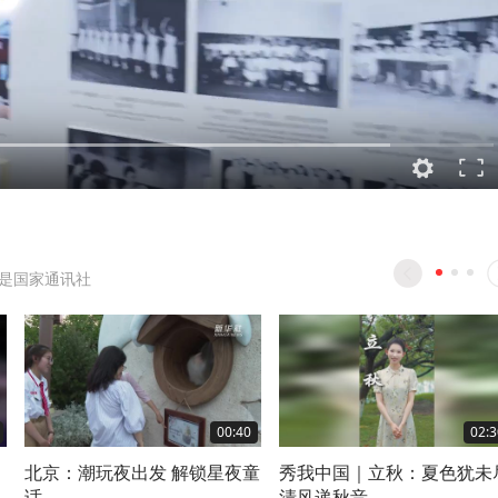
是国家通讯社
00:40
02:3
北京：潮玩夜出发 解锁星夜童
秀我中国｜立秋：夏色犹未
话
清风递秋音