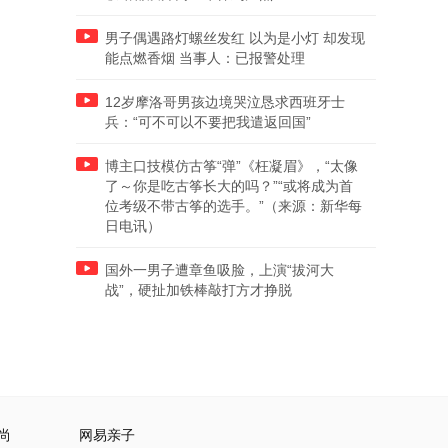
男子偶遇路灯螺丝发红 以为是小灯 却发现
能点燃香烟 当事人：已报警处理
12岁摩洛哥男孩边境哭泣恳求西班牙士
兵：“可不可以不要把我遣返回国”
博主口技模仿古筝“弹”《枉凝眉》，“太像
了～你是吃古筝长大的吗？”“或将成为首
位考级不带古筝的选手。”（来源：新华每
日电讯）
国外一男子遭章鱼吸脸，上演“拔河大
战”，硬扯加铁棒敲打方才挣脱
尚
网易亲子