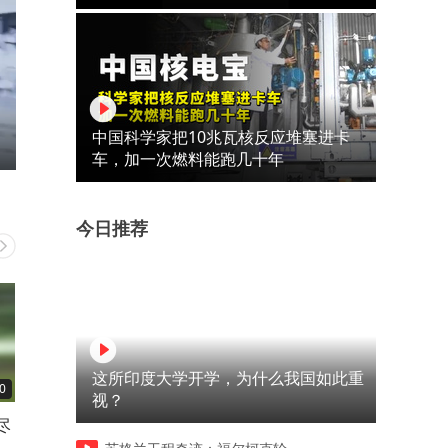
中国科学家把10兆瓦核反应堆塞进卡
车，加一次燃料能跑几十年
今日推荐
这所印度大学开学，为什么我国如此重
0
01:00
00:49
视？
尽
经济政策一线微观察｜“微更
走进山西博物院 一馆藏尽三
新”激活小镇夜经济
文脉