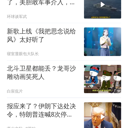
了，美胆敢军事介入，战
场将推到美家门口
环球谈军武
新歌上线《我把思念说给
风》太好听了
寝室显眼包大队长
北斗卫星都能丢？龙哥沙
雕动画笑死人
白宸侃片
报应来了？伊朗下达处决
令，特朗普连喊8次停
手，海外资产遭清算