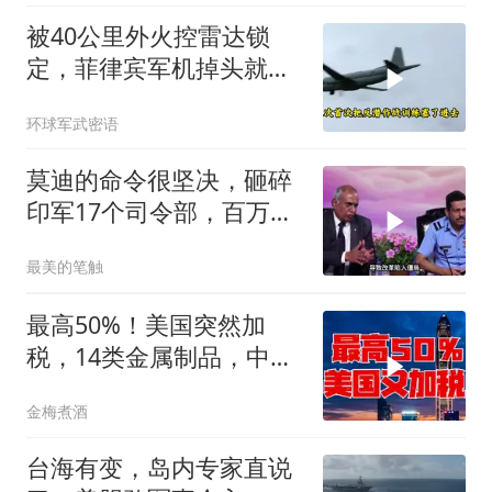
被40公里外火控雷达锁
定，菲律宾军机掉头就
跑，欧盟1500万也救不了
环球军武密语
场
莫迪的命令很坚决，砸碎
印军17个司令部，百万印
军知道要变天了
最美的笔触
最高50%！美国突然加
税，14类金属制品，中国
机电首当其冲
金梅煮酒
台海有变，岛内专家直说