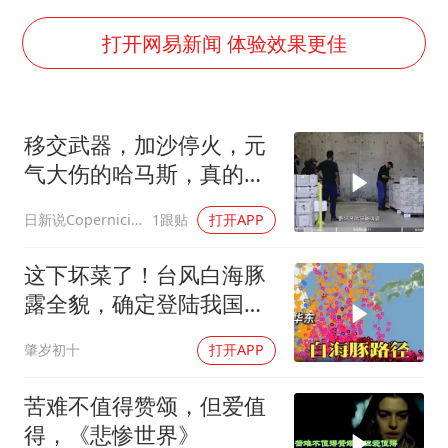
欧阳娜娜窦靖童好搭
中巨芯：上半年归母净利润1405.77万元
打开网易新闻 体验效果更佳
中国女篮70-67险胜尼日利亚女篮
“今天得有40℃了吧 为啥还不预警”
移交武器，加沙停火，元
夯实基础开新局
气大伤的哈马斯，真的认
输了?
日新说Copernicium
1跟贴
打开APP
这下坏菜了！台风白海豚
露全貌，确定登陆我国沿
海
肇岁初十
打开APP
苦难不值得赞颂，但爱值
得，《悲惨世界》