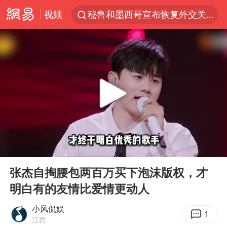
视频
秘鲁和墨西哥宣布恢复外交关系
沙特土耳其巴基斯坦签署共同防务协议
中医教你一招提升气血
全球首个长时储能一体化产业园量产
四川宜宾市高县4.9级地震致1人死亡
胜宏科技：股票交易异常波动
2名小孩玩手机低头幅度近乎折叠
00:00
03:54
38岁演员求职万岁山NPC成功
Play
Ent
full
国防部：中国军队坚决反制任何闹海挑衅图谋
张杰自掏腰包两百万买下泡沫版权，才
明白有的友情比爱情更动人
我国外贸延续良好增长态势
东航：国内客票提前14天免费退改
小风侃娱
1
江西