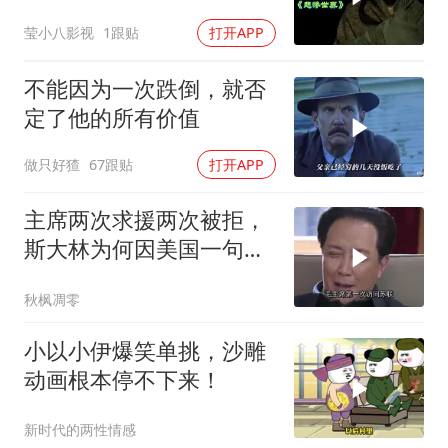
莹小八影视
1跟贴
打开APP
不能因为一次跌倒，就否
定了他的所有价值
做只好猹
67跟贴
打开APP
主席两次求援两次被拒，
斯大林为何因美国一句话
态度大转弯？
秋枫凋零
小以小伊爆笑单挑，沙雕
动画根本停不下来！
新时代的两性情感