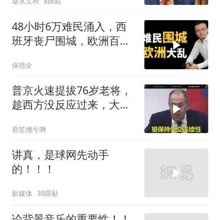
凝水文秋
8跟贴
48小时6万难民涌入，西
班牙丧尸围城，欧洲百年
霸权终极反噬！
保德全
普京火速提拔76岁老将，
趁西方没反应过来，大鹅
外交要动真格了
君笙拂兮啊
讲真，是球网先动手
的！！！
新媒体
39跟贴
论背景音乐的重要性！！