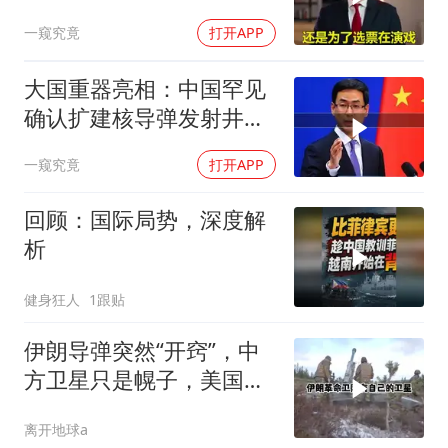
约，和中国合作！
一窥究竟
打开APP
大国重器亮相：中国罕见
确认扩建核导弹发射井铸
就“战略底牌”
一窥究竟
打开APP
回顾：国际局势，深度解
析
健身狂人
1跟贴
伊朗导弹突然“开窍”，中
方卫星只是幌子，美国真
正怕的是两件事
离开地球a