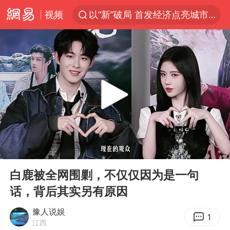
视频
以“新”破局 首发经济点亮城市消费活力
台风白海豚影响中国已成定局
中方回应是否开采太平洋海底稀土资源
外交部发言人就广岛核爆81周年等答记者问
昆明石林火把节
台风白海豚即将进入48小时警戒线
我国编制完成新版全月地质图
00:00
05:12
胡塞武装袭扰红海航运行动升级
Play
Ent
full
郑国霖回应去景区上班被保安拦下
白鹿被全网围剿，不仅仅因为是一句
话，背后其实另有原因
80后女柜员逆袭成4200亿银行副行长
感觉全东北都在等7号
豫人说娱
1
江西