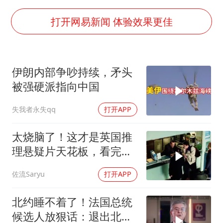
扎哈罗娃批广岛市长不提美国原子弹
泰国一女公务员妆容引争议 本人回应
打开网易新闻 体验效果更佳
女子利用漏洞0元薅走3000多件家电
把党建设得更加坚强有力
伊朗内部争吵持续，矛头
关之琳否认与27岁模特的恋情
被强硬派指向中国
多地要求领导干部带头休假
失我者永失qq
打开APP
奋进开新局 实干挑大梁
太烧脑了！这才是英国推
理悬疑片天花板，看完才
分得清谁是凶手！
佐流Saryu
打开APP
北约睡不着了！法国总统
候选人放狠话：退出北