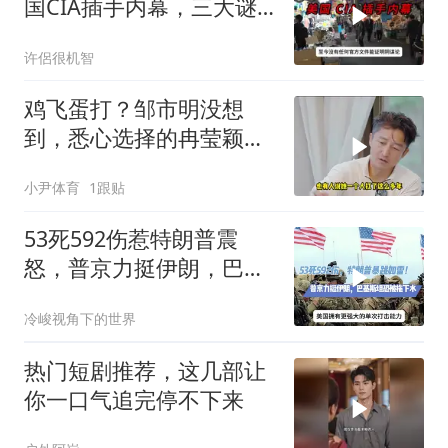
国CIA插手内幕，三大谜
团至今未解？
许侶很机智
鸡飞蛋打？邹市明没想
到，悉心选择的冉莹颖，
击碎了他最后的体面
小尹体育
1跟贴
53死592伤惹特朗普震
怒，普京力挺伊朗，巴恐
被牵连
冷峻视角下的世界
热门短剧推荐，这几部让
你一口气追完停不下来