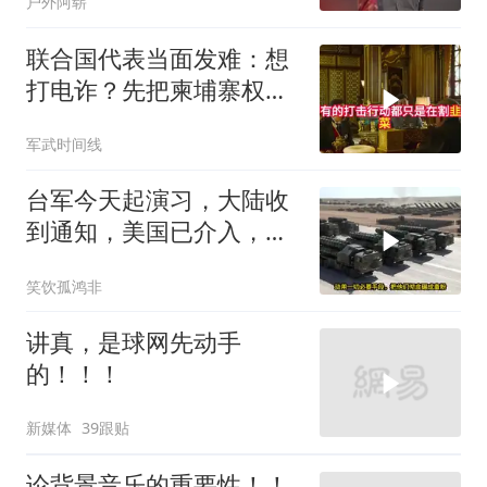
户外阿崭
联合国代表当面发难：想
打电诈？先把柬埔寨权贵
的底裤扒了！
军武时间线
台军今天起演习，大陆收
到通知，美国已介入，日
本涉台表述也变了
笑饮孤鸿非
讲真，是球网先动手
的！！！
新媒体
39跟贴
论背景音乐的重要性！！