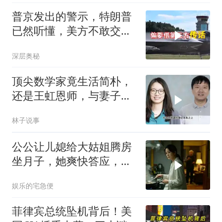
普京发出的警示，特朗普
已然听懂，美方不敢交出
乌方最需之物
深层奥秘
顶尖数学家竟生活简朴，
还是王虹恩师，与妻子合
照慈眉善目
林子说事
公公让儿媳给大姑姐腾房
坐月子，她爽快答应，出
门前带走全部家当
娱乐的宅急便
菲律宾总统坠机背后！美