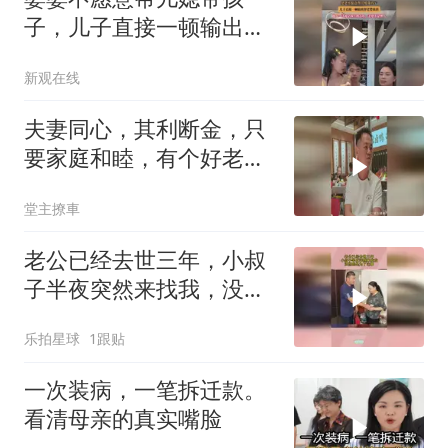
子，儿子直接一顿输出替
老婆说话
新观在线
夫妻同心，其利断金，只
要家庭和睦，有个好老
婆，男人才有动力
堂主撩車
老公已经去世三年，小叔
子半夜突然来找我，没想
到是为了这事！
乐拍星球
1跟贴
一次装病，一笔拆迁款。
看清母亲的真实嘴脸