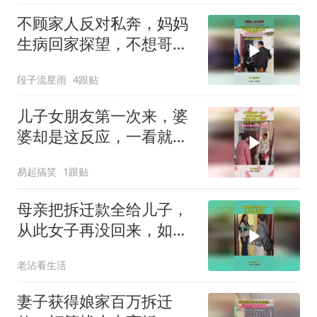
不顾家人反对私奔，妈妈
生病回家探望，不想哥哥
竟以这种方式对待
段子流星雨
4跟贴
儿子女朋友第一次来，婆
婆却是这反应，一看就不
是好人家姑娘
易起搞笑
1跟贴
母亲把拆迁款全给儿子，
从此女子再没回来，如今
上门悔不当初！
老沾看生活
妻子获得娘家百万拆迁