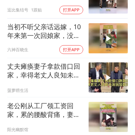
好小儿子早有准备
逗比集结号
1跟贴
打开APP
当初不听父亲话远嫁，10
年来第一次回娘家，没想
到爸爸竟然这样做
六神百晓生
打开APP
丈夫瘫痪妻子拿款借口回
家，幸得老丈人良知未泯
钱如数归还！
菠萝唠生活
老公刚从工厂领工资回
家，累的腰酸背痛，妻子
举动瞬间心凉
阳光幽默馆