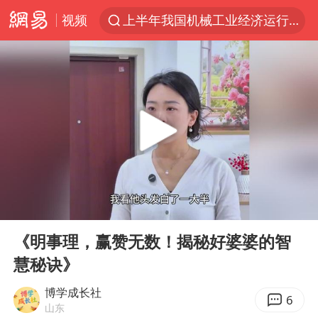
视频
上半年我国机械工业经济运行稳中有进
台风“白海豚”体型变大！环流面积接近13个浙江那么大
女子开一天一夜空调后二氧化碳中毒
汪峰阻止14岁女儿买大牌
我国货物贸易进出口超30万亿元
泰国校园枪击案死亡人数升至7人
泰国枪击案凶手先杀祖父母后行凶
00:00
09:10
王力宏演唱会黄牛带观众藏匿被查获
Play
Ent
full
带薪错峰休假通知引争议 河南回应
《明事理，赢赞无数！揭秘好婆婆的智
慧秘诀》
四川宜宾市高县发生4.9级地震
陕西省委书记赶赴柞水县杏坪镇
博学成长社
6
山东