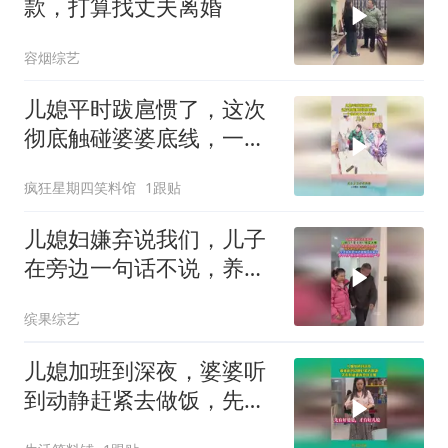
款，打算找丈夫离婚
容烟综艺
儿媳平时跋扈惯了，这次
彻底触碰婆婆底线，一个
操作被大打出手！
疯狂星期四笑料馆
1跟贴
儿媳妇嫌弃说我们，儿子
在旁边一句话不说，养儿
子有什么用
缤果综艺
儿媳加班到深夜，婆婆听
到动静赶紧去做饭，先有
好婆婆再也好儿媳