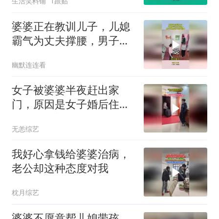
生活笑料铺
1跟贴
婆婆正在教训儿子，儿媳
霸气为丈夫撑腰，男子以
为找到了靠山结果
幽默连连看
女子被婆婆半夜赶出家
门，原因是女子婚后住的
房是婆婆出钱买的
无恙综艺
我好心拿钱给婆婆治病，
老公却这种态度对我
枕月综艺
婆婆不愿意帮儿媳带孩