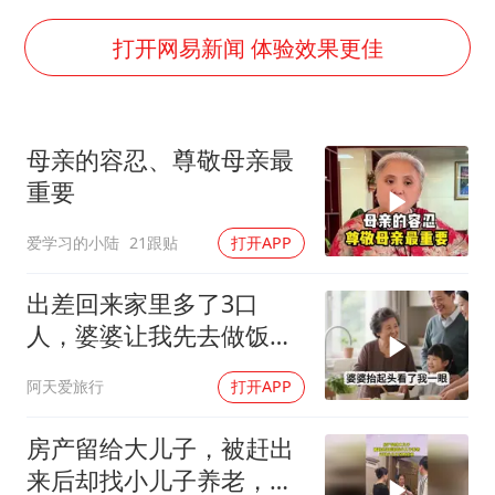
女孩摆摊卖菌子时收到北大通知书
曝美拒绝乌增购“爱国者”导弹请求
打开网易新闻 体验效果更佳
公司“上四休三”但要降薪1000元
改名后的“青海拉面”店
母亲的容忍、尊敬母亲最
女孩南太行山失联超11天 直击搜寻
重要
广岛核爆81周年央视播《奥本海默》
爱学习的小陆
21跟贴
打开APP
东方之约 相约未来
出差回来家里多了3口
人，婆婆让我先去做饭，
我笑着说一句，他们懵了
阿天爱旅行
打开APP
房产留给大儿子，被赶出
来后却找小儿子养老，还