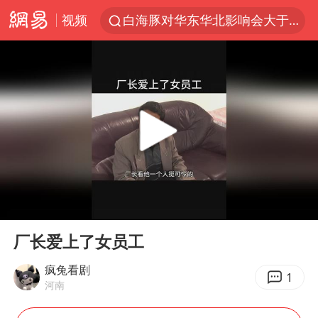
视频
白海豚对华东华北影响会大于巴威
于东来回应胖东来近25年老店年底关闭
以拒绝“和平委员会”的加沙和平计划
浙江省甬江发生2026年第1号洪水
全球最大级别运输船通过长江大桥
白海豚北上或致京津冀暴雨
上海全力守护市民“菜篮子”
00:00
00:32
上门女婿出轨女邻居多年被判重婚罪
Play
Ent
full
香港刷新1884年以来最高气温纪录
厂长爱上了女员工
美将每月供乌爱国者拦截导弹
疯兔看剧
1
河南
国足U17与阿森纳决赛取消 并列冠军