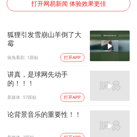
暑期研学游升温 在旅途中增长知识
打开网易新闻 体验效果更佳
猫咪过火把节被抹成黑猫
宝妈给四胞胎取名平安喜乐
狐狸引发雪崩山羊倒了大
构建更高水平的全民健身公共服务体系
霉
暴雨预报为何有时感觉不准
疯兔看剧
1跟贴
打开APP
总书记点赞的非遗苗绣焕发新生机
讲真，是球网先动手
的！！！
新媒体
57跟贴
打开APP
论背景音乐的重要性！！