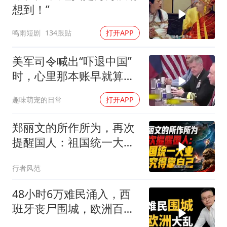
想到！”
鸣雨短剧
134跟贴
打开APP
美军司令喊出“吓退中国”
时，心里那本账早就算清
楚了
趣味萌宠的日常
打开APP
郑丽文的所作所为，再次
提醒国人：祖国统一大
业，终究得靠自己！
行者风范
48小时6万难民涌入，西
班牙丧尸围城，欧洲百年
霸权终极反噬！