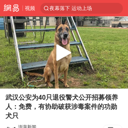
视频
夜幕落下 运动上场
泰交通部副部长回应中国游客遭歧视
美国将对多晶硅衍生品加征15%关税
改名后的“青海拉面”店
台军“汉光秀”开场闹剧多
段绚竞因公牺牲 年仅44岁
泰国突发校园枪击案已致2死多伤
00:00
00:40
1岁宝宝碰坏纸巾盒 宝妈被索赔924元
Play
Ent
full
女子开一天一夜空调后二氧化碳中毒
武汉公安为40只退役警犬公开招募领养
人：免费，有协助破获涉毒案件的功勋
97岁英国奶奶飞上天再破吉尼斯纪录
犬只
谁是宇树科技背后大赢家
澎湃新闻