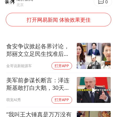
“空调24小时开着更省电”不实
0
北京
男子杀人后逃进深山21年活得像野人
打开网易新闻 体验效果更佳
“不建议大家买深色蛋糕”
公司“上四休三”但要降薪1000元
985博士后被曝在妻子孕期出轨后续
食安争议掀起各界讨论，
OpenAI为免费用户升级GPT-5.6 Luna
郑丽文立足民生找准后续
如何把百年大党建设得更加坚强有力？
行动方向
金哥说新能源车
打开APP
美军前参谋长断言：泽连
斯基敢打白大鹅，30天内
大乌必投降
萌宠AI秀
打开APP
“我叫王大锤真是万万没有