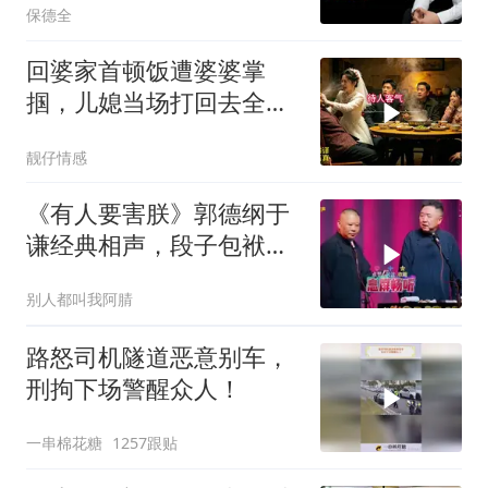
保德全
回婆家首顿饭遭婆婆掌
掴，儿媳当场打回去全家
惊呆
靓仔情感
《有人要害朕》郭德纲于
谦经典相声，段子包袱满
满！
别人都叫我阿腈
路怒司机隧道恶意别车，
刑拘下场警醒众人！
一串棉花糖
1257跟贴