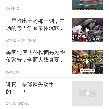
第二个霍尔木兹
战武科普
三星堆出土的那一刻，在
场的考古学家集体沉默
了，颠覆所有人的认知
动物星球说K
1跟贴
美国10国大使馆同步发撤
侨警告，全面大战真要来
了？
感谢过往
讲真，是球网先动手
的！！！
新媒体
39跟贴