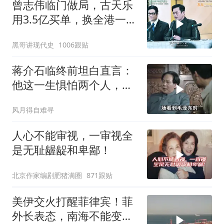
曾志伟临门做局，古天乐
用3.5亿买单，换全港一声
佩服！
黑哥讲现代史
1006跟贴
蒋介石临终前坦白直言：
他这一生惧怕两个人，却
只敬佩一个人！
风月得自难寻
人心不能审视，一审视全
是无耻龌龊和卑鄙！
北京作家编剧肥猪满圈
871跟贴
美伊交火打醒菲律宾！菲
外长表态，南海不能变成