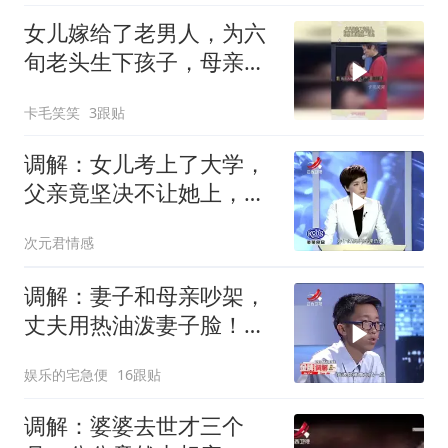
女儿嫁给了老男人，为六
旬老头生下孩子，母亲上
台就是一耳光
卡毛笑笑
3跟贴
调解：女儿考上了大学，
父亲竟坚决不让她上，母
亲：离婚，我供她
次元君情感
调解：妻子和母亲吵架，
丈夫用热油泼妻子脸！丈
夫：你是多余的
娱乐的宅急便
16跟贴
调解：婆婆去世才三个