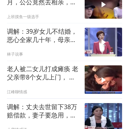
月，公公竟然去相亲，儿
媳直呼太没人性
上班摸鱼一级选手
调解：39岁女儿不结婚，
恶心全家几十年，母亲要
拿回全部读书钱
林子说事
老人被二女儿打成瘫痪 老
父亲带8个女儿上门， 二
女儿跪地喊
江峰聊情感
调解：丈夫去世留下38万
赔偿款，妻子要急用，钱
却被婆家人冻结