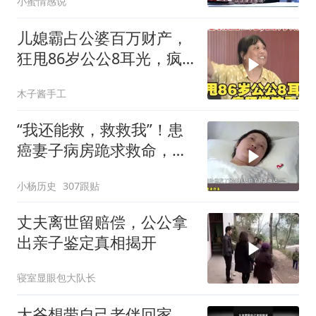
小蜜情感说
儿媳霸占公婆百万财产，
狂甩86岁公公8耳光，疯
狂撕咬干警
木子酱手工
“我还能救，救救我”！患
癌妻子病房跪求救命，丈
夫直接放弃治疗
小杨历史
307跟贴
丈夫离世留赔偿，公公拿
出亲子鉴定真相揭开
寝室显眼包大队长
大爷想带自己老伴回家，