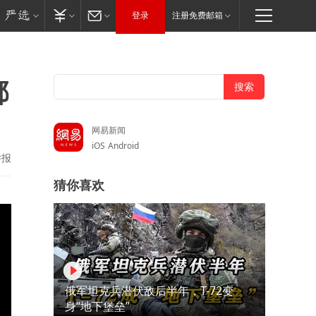
登录
注册免费邮箱
都
网易新闻
iOS
Android
举报
猜你喜欢
俄军坦克兵潜伏敌后半年，T-72变
身“地下堡垒”