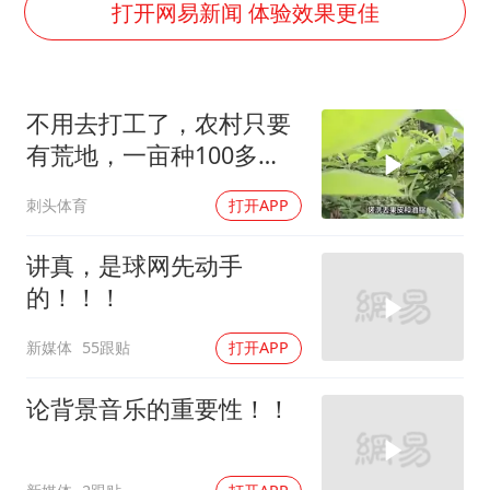
生产也能“拼单”了
打开网易新闻 体验效果更佳
央视新主播李秋莹孙亚鹏亮相
情侣在平潭拍日出时坠崖致一死一伤
不用去打工了，农村只要
吴宜泽回应晋级中国赛16强
有荒地，一亩种100多
河南刑案嫌犯被抓 逃窜时伤害多人
棵，轻松上万收益
刺头体育
打开APP
娜扎称眼睛恢复情况不太妙
三警齐发！多地10级以上雷暴大风
讲真，是球网先动手
乐享全民健身 共筑健康中国
的！！！
新媒体
55跟贴
打开APP
论背景音乐的重要性！！