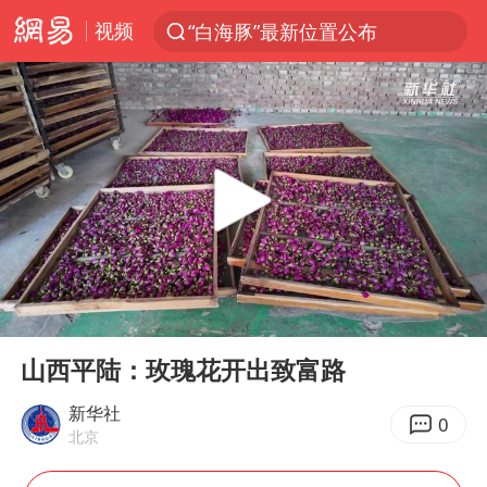
视频
“白海豚”最新位置公布
光影经济撬动暑期消费新蓝海
白海豚10级风圈已触及浙江台州
以军士兵把枪口对准中国记者
谢霆锋演唱会隔空祝王菲生日快乐
方桃子代言广告视频已下架
河南警方公开征集黑恶犯罪线索
00:00
01:23
辽宁省深化扫黑除恶专项斗争
Play
Ent
full
WTT横滨冠军赛女单四强国乒占三席
山西平陆：玫瑰花开出致富路
浙江省发出今年第2号指挥长令
新华社
0
北京
一周大涨超7% 金价为何突然上涨