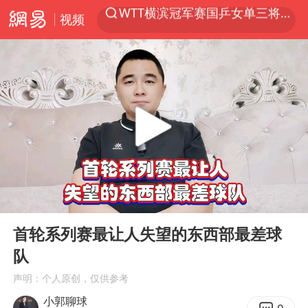
视频
光影经济撬动暑期消费新蓝海
马克·艾伦退出斯诺克中国公开赛
新疆优化调整景区内自驾服务费
梁家辉：到内地拍戏不是北上是回归
茅台部分直营店飞天茅台提价
情侣在平潭拍日出时坠崖致一死一伤
泰国初中生饮弹自尽前开了26枪
00:00
03:28
台当局重金为“台独”织“皇帝新衣”
Play
Ent
full
几元成本的AI广告导致千万市值蒸发
首轮系列赛最让人失望的东西部最差球
队
老挝国会主席赛宋蓬逝世
声明：个人原创，仅供参考
夏日经济乘“热”而上 消费市场向“新”而行
小郭聊球