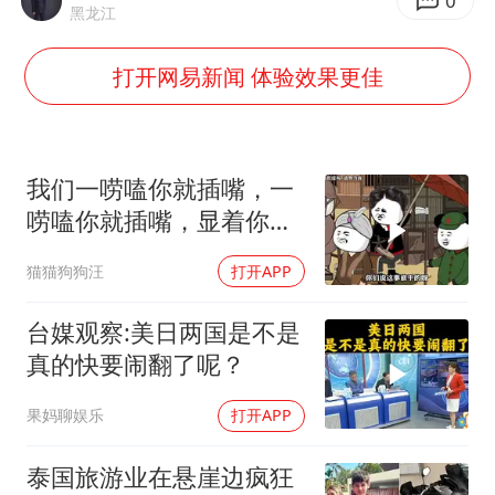
白海豚将正面袭击贯穿浙江
0
黑龙江
酒店回应车内过夜被收150元
打开网易新闻 体验效果更佳
黄金牛市回来了吗
酒店花洒现排泄物住客索赔遭拒
杭州全市有序停课
我们一唠嗑你就插嘴，一
36岁男演员成景区NPC后人气爆棚
唠嗑你就插嘴，显着你
了？
乐享全民健身 共筑健康中国
猫猫狗狗汪
打开APP
台媒观察:美日两国是不是
真的快要闹翻了呢？
果妈聊娱乐
打开APP
泰国旅游业在悬崖边疯狂