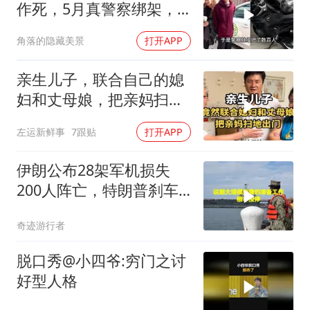
作死，5月真警察绑架，7
月假警察杀人
角落的隐藏美景
打开APP
亲生儿子，联合自己的媳
妇和丈母娘，把亲妈扫地
出门！
左运新鲜事
7跟贴
打开APP
伊朗公布28架军机损失
200人阵亡，特朗普刹车
真相曝光
奇迹游行者
脱口秀@小四爷:穷门之讨
好型人格