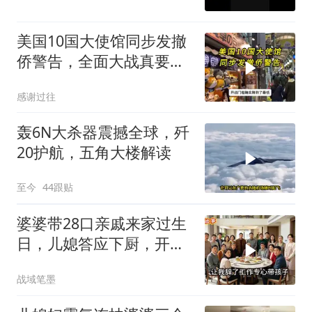
美国10国大使馆同步发撤
侨警告，全面大战真要来
了？
感谢过往
轰6N大杀器震撼全球，歼
20护航，五角大楼解读
至今
44跟贴
婆婆带28口亲戚来家过生
日，儿媳答应下厨，开饭
时全愣住了
战域笔墨