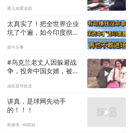
现身黄岩岛
雅儿姐爱追剧
太真实了！把全世界企业
坑了个遍，如今印度彻底
无人问津
星中乐事
#乌克兰老丈人因躲避战
争，投奔中国女婿，被眼
前城市繁荣震惊
崩坏星穹铁道
讲真，是球网先动手
的！！！
新媒体
40跟贴