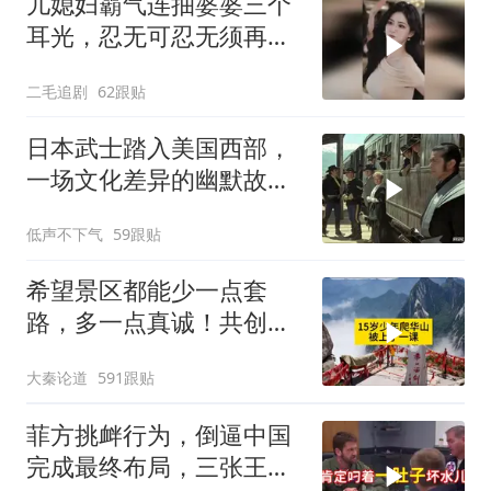
儿媳妇霸气连抽婆婆三个
耳光，忍无可忍无须再
忍，太解气了！
二毛追剧
62跟贴
日本武士踏入美国西部，
一场文化差异的幽默故事
即将开
低声不下气
59跟贴
希望景区都能少一点套
路，多一点真诚！共创良
好旅游环境！
大秦论道
591跟贴
菲方挑衅行为，倒逼中国
完成最终布局，三张王牌