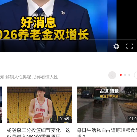
知 解锁人性奥秘 助你看懂人性
01:45
01:0
杨瀚森三分投篮细节变化，这
每日生活私自占道晾晒粮食
！
就是进入NBA的重要原因
吗？