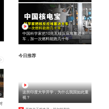
中国科学家把10兆瓦核反应堆塞进卡
车，加一次燃料能跑几十年
今日推荐
这所印度大学开学，为什么我国如此重
0
05:43
00:54
视？
对
伊朗一炮打掉美国3000万，
极限水上运动挑战，刺激冒
24小时过去，美国依旧沉默
险！