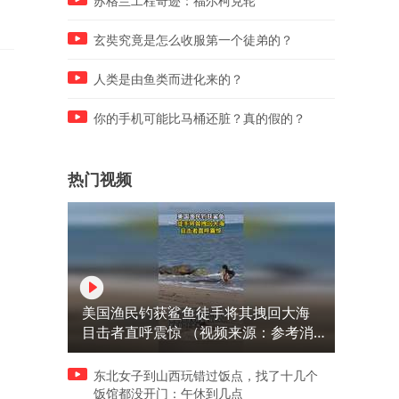
苏格兰工程奇迹：福尔柯克轮
玄奘究竟是怎么收服第一个徒弟的？
人类是由鱼类而进化来的？
你的手机可能比马桶还脏？真的假的？
热门视频
美国渔民钓获鲨鱼徒手将其拽回大海
目击者直呼震惊 （视频来源：参考消
息）
东北女子到山西玩错过饭点，找了十几个
饭馆都没开门：午休到几点