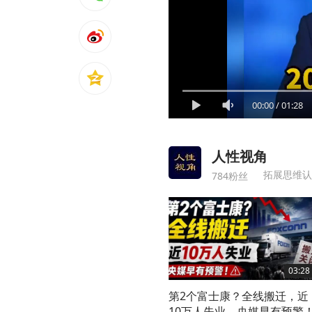
00:00
/
01:28
人性视角
拓展思维认
784粉丝
03:28
第2个富士康？全线搬迁，近
10万人失业，央媒早有预警