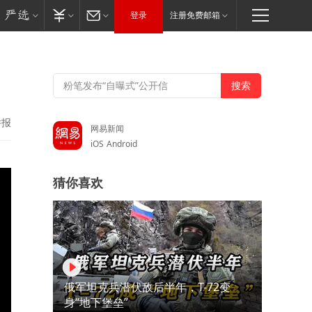
登录
注册免费邮箱
举报
网易新闻
iOS
Android
猜你喜欢
俄军坦克兵潜伏敌后半年，T-72变
身“地下堡垒”