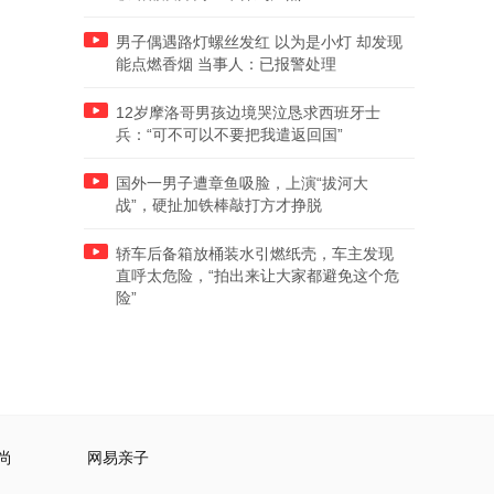
男子偶遇路灯螺丝发红 以为是小灯 却发现
能点燃香烟 当事人：已报警处理
12岁摩洛哥男孩边境哭泣恳求西班牙士
兵：“可不可以不要把我遣返回国”
国外一男子遭章鱼吸脸，上演“拔河大
战”，硬扯加铁棒敲打方才挣脱
轿车后备箱放桶装水引燃纸壳，车主发现
直呼太危险，“拍出来让大家都避免这个危
险”
尚
网易亲子