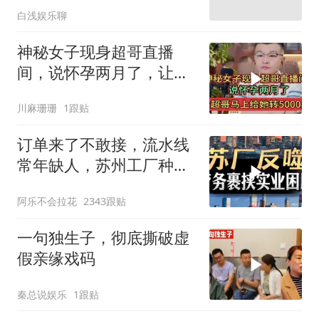
白浅娱乐聊
神秘女子现身超哥直播
间，说怀孕两月了，让超
哥马上给她转5000元
川麻珊珊
1跟贴
订单来了不敢接，流水线
常年缺人，苏州工厂种下
的因，如今尝到苦
阿乐不会拉花
2343跟贴
一句独生子，彻底撕破虚
假亲缘戏码
秦总说娱乐
1跟贴