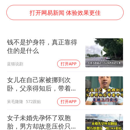
胡彦斌获《歌手2026》歌王
胜宏科技：股票交易异常波动
打开网易新闻 体验效果更佳
美股存储板块集体大跌
东航：国内客票提前14天免费退改
钱不是护身符，真正靠得
名创优品回应女子吐槽内裤质量差
住的是什么
日本试射“战斧”导弹，国防部回应
蓝猫说剧
打开APP
胡彦斌韩磊 谁帮谁
夯实基础开新局
女儿在自己家被挪到次
卧，父亲得知后，带着中
介直接上门卖房
呆毛隆隆
572跟贴
打开APP
女子未婚先孕怀了双胞
胎，男方却故意压价只给