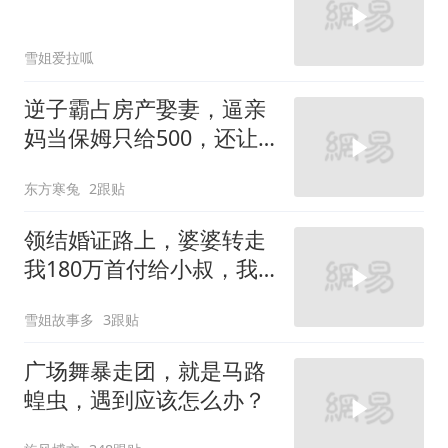
雪姐爱拉呱
逆子霸占房产娶妻，逼亲
妈当保姆只给500，还让
她装远房亲戚
东方寒兔
2跟贴
领结婚证路上，婆婆转走
我180万首付给小叔，我
当场反击让她傻眼！
雪姐故事多
3跟贴
广场舞暴走团，就是马路
蝗虫，遇到应该怎么办？