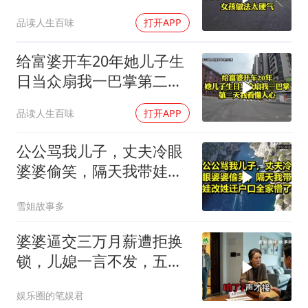
2万8彩礼
品读人生百味
打开APP
给富婆开车20年她儿子生
日当众扇我一巴掌第二天
我看懂人心
品读人生百味
打开APP
公公骂我儿子，丈夫冷眼
婆婆偷笑，隔天我带娃改
姓迁户口全家懵了！
雪姐故事多
婆婆逼交三万月薪遭拒换
锁，儿媳一言不发，五天
后丈夫收传票
娱乐圈的笔娱君