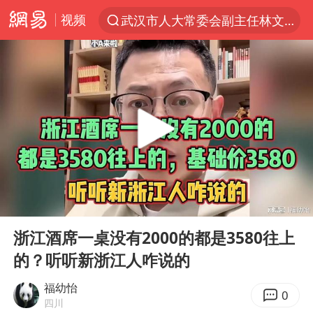
视频
武汉市人大常委会副主任林文书被查
“电影+”如何激发千亿级消费新活力？
全球首个长时储能一体化产业园量产
台风白海豚已进入24小时警戒线
“秋天的第一杯奶茶”6岁了
上海：台风白海豚或将带来龙卷风
四川宜宾市高县4.9级地震致1人死亡
00:00
01:34
中巨芯：上半年归母净利润1405.77万元
Play
Ent
full
38岁演员求职万岁山NPC成功
浙江酒席一桌没有2000的都是3580往上
的？听听新浙江人咋说的
国乒男单横滨冠军赛全军覆没
U17国足三连胜晋级明日之星半决赛
福幼怡
0
四川