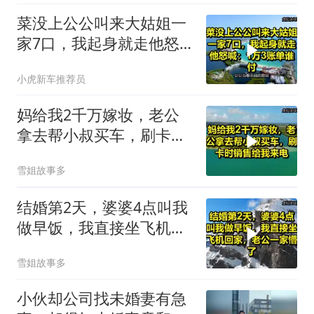
菜没上公公叫来大姑姐一
家7口，我起身就走他怒
喊：1万3账单谁付
小虎新车推荐员
妈给我2千万嫁妆，老公
拿去帮小叔买车，刷卡时
销售给我来电！
雪姐故事多
结婚第2天，婆婆4点叫我
做早饭，我直接坐飞机回
家，老公一家懵了！
雪姐故事多
小伙却公司找未婚妻有急