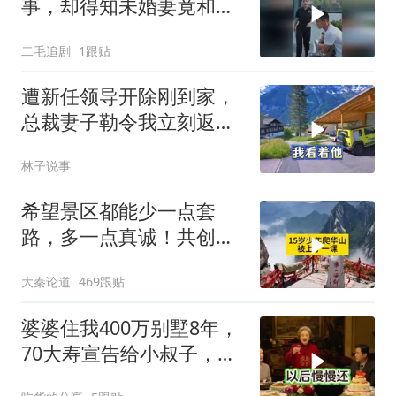
事，却得知未婚妻竟和别
人订婚！
二毛追剧
1跟贴
遭新任领导开除刚到家，
总裁妻子勒令我立刻返
岗，我直言她无权命令我
林子说事
希望景区都能少一点套
路，多一点真诚！共创良
好旅游环境！
大秦论道
469跟贴
婆婆住我400万别墅8年，
70大寿宣告给小叔子，
我：天没黑你做梦呢？