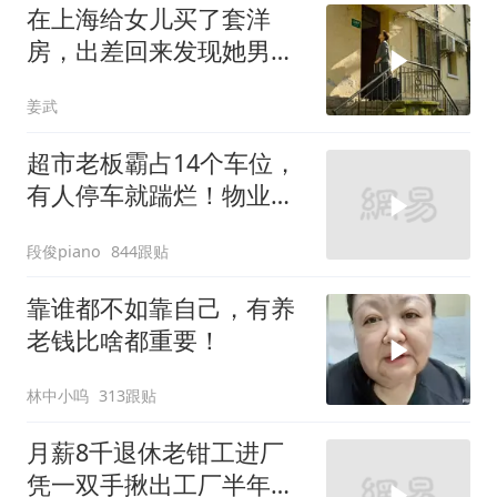
在上海给女儿买了套洋
房，出差回来发现她男友
一家4口在住，我不
姜武
超市老板霸占14个车位，
有人停车就踹烂！物业表
示没人敢管！
段俊piano
844跟贴
靠谁都不如靠自己，有养
老钱比啥都重要！
林中小呜
313跟贴
月薪8千退休老钳工进厂
凭一双手揪出工厂半年无