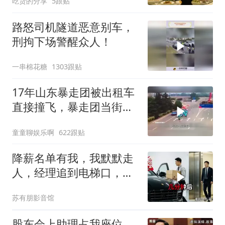
吃货的分享
5跟贴
路怒司机隧道恶意别车，
刑拘下场警醒众人！
一串棉花糖
1303跟贴
17年山东暴走团被出租车
直接撞飞，暴走团当街拦
路为什么如此猖獗
童童聊娱乐啊
622跟贴
降薪名单有我，我默默走
人，经理追到电梯口，见
我坐上保时捷愣住
苏有朋影音馆
股东会上助理占我座位，