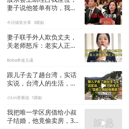
妻子说他签单有功，我抛
售60%股份：董事长也让
今日搞笑分享
3跟贴
给他当
妻子联手外人欺负丈夫，
关老师怒斥：老实人正义
绝不缺席！
Boba奔波儿灞
跟儿子去了趟台湾，实话
实说，台湾人的生活，简
直让我超级羡慕
小Lin竖着说
1跟贴
我把唯一学区房借给小叔
子结婚，他竟偷卖房，3
天后夫妻被刑拘