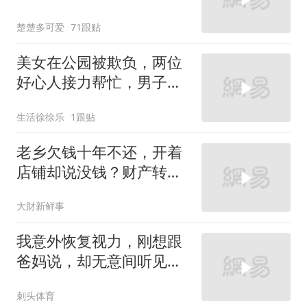
解的致命问题
楚楚多可爱
71跟贴
美女在公园被欺负，两位
好心人接力帮忙，男子直
接吓破胆！
生活徐徐乐
1跟贴
老乡欠钱十年不还，开着
店铺却说没钱？财产转给
妻子装穷
大財新鲜事
我意外恢复视力，刚想跟
爸妈说，却无意间听见妹
妹跟爸妈的聊天
刺头体育