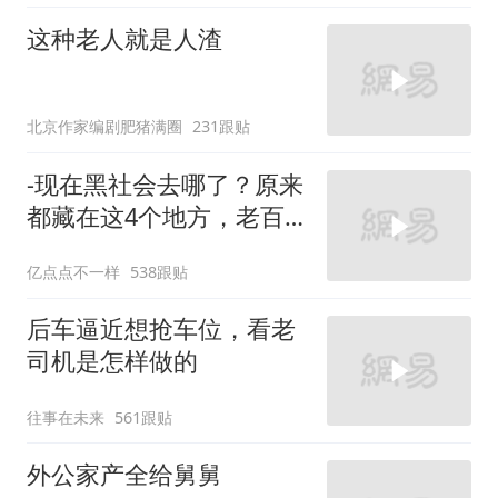
这种老人就是人渣
北京作家编剧肥猪满圈
231跟贴
-现在黑社会去哪了？原来
都藏在这4个地方，老百
姓干万别惹
亿点点不一样
538跟贴
后车逼近想抢车位，看老
司机是怎样做的
往事在未来
561跟贴
外公家产全给舅舅